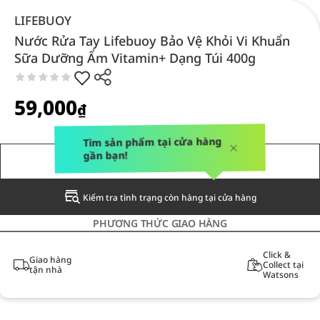
LIFEBUOY
Nước Rửa Tay Lifebuoy Bảo Vệ Khỏi Vi Khuẩn
Sữa Dưỡng Ẩm Vitamin+ Dạng Túi 400g
59,000
₫
Tìm sản phẩm tại cửa hàng
gần bạn!
THÔNG BÁO CHO TÔI
Kiểm tra tình trạng còn hàng tại cửa hàng
PHƯƠNG THỨC GIAO HÀNG
Click &
Giao hàng
Collect tại
tận nhà
Watsons