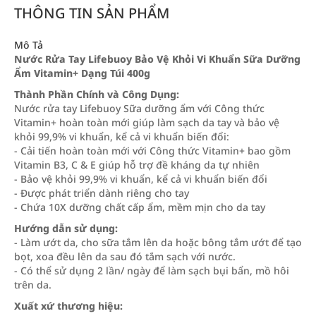
THÔNG TIN SẢN PHẨM
Mô Tả
Nước Rửa Tay Lifebuoy Bảo Vệ Khỏi Vi Khuẩn Sữa Dưỡng
Ẩm Vitamin+ Dạng Túi 400g
Thành Phần Chính và Công Dụng:
Nước rửa tay Lifebuoy Sữa dưỡng ẩm với Công thức
Vitamin+ hoàn toàn mới giúp làm sạch da tay và bảo vệ
khỏi 99,9% vi khuẩn, kể cả vi khuẩn biến đổi:
- Cải tiến hoàn toàn mới với Công thức Vitamin+ bao gồm
Vitamin B3, C & E giúp hỗ trợ đề kháng da tự nhiên
- Bảo vệ khỏi 99,9% vi khuẩn, kể cả vi khuẩn biến đổi
- Được phát triển dành riêng cho tay
- Chứa 10X dưỡng chất cấp ẩm, mềm mịn cho da tay
Hướng dẫn sử dụng:
- Làm ướt da, cho sữa tắm lên da hoặc bông tắm ướt để tạo
bọt, xoa đều lên da sau đó tắm sạch với nước.
- Có thể sử dụng 2 lần/ ngày để làm sạch bụi bẩn, mồ hôi
trên da.
Xuất xứ thương hiệu: