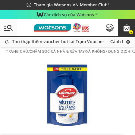
Giao hàng nhanh 24h - Áp dụng khu vực TP. Hồ Chí Minh
Miễn phí giao hàng cho đơn hàng từ 249,000Đ
Tham gia Watsons VN Member Club!
Các dịch vụ của Watsons
0
Thu thập thêm voucher hot tại Trạm Voucher
Thu thập thêm voucher hot tại Trạm Voucher
Cảnh báo An
TRANG CHỦ
/
CHĂM SÓC CÁ NHÂN
/
RỬA TAY
/
XÀ PHÒNG/ DUNG DỊCH R