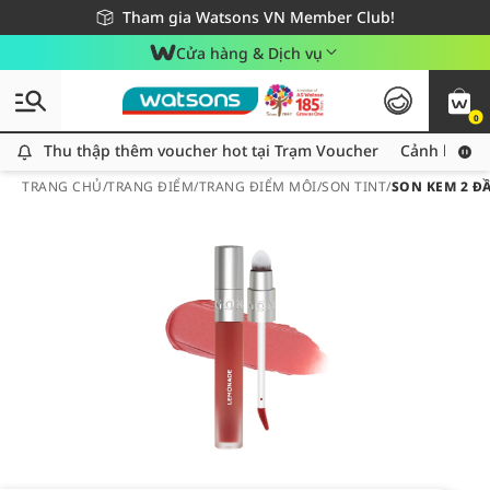
Giao hàng nhanh 24h - Áp dụng khu vực TP. Hồ Chí Minh
Miễn phí giao hàng cho đơn hàng từ 249,000Đ
Tham gia Watsons VN Member Club!
Cửa hàng & Dịch vụ
0
Thu thập thêm voucher hot tại Trạm Voucher
Thu thập thêm voucher hot tại Trạm Voucher
Cảnh báo An
TRANG CHỦ
/
TRANG ĐIỂM
/
TRANG ĐIỂM MÔI
/
SON TINT
/
SON KEM 2 Đ