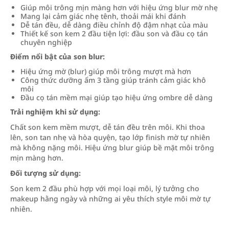
Giúp môi trông mịn màng hơn với hiệu ứng blur mờ nhẹ
Mang lại cảm giác nhẹ tênh, thoải mái khi đánh
Dễ tán đều, dễ dàng điều chỉnh độ đậm nhạt của màu
Thiết kế son kem 2 đầu tiện lợi: đầu son và đầu cọ tán
chuyên nghiệp
Điểm nổi bật của son blur:
Hiệu ứng mờ (blur) giúp môi trông mượt mà hơn
Công thức dưỡng ẩm 3 tầng giúp tránh cảm giác khô
môi
Đầu cọ tán mềm mại giúp tạo hiệu ứng ombre dễ dàng
Trải nghiệm khi sử dụng:
Chất son kem mềm mượt, dễ tán đều trên môi. Khi thoa
lên, son tan nhẹ và hòa quyện, tạo lớp finish mờ tự nhiên
mà không nặng môi. Hiệu ứng blur giúp bề mặt môi trông
mịn màng hơn.
Đối tượng sử dụng:
Son kem 2 đầu phù hợp với mọi loại môi, lý tưởng cho
makeup hằng ngày và những ai yêu thích style môi mờ tự
nhiên.