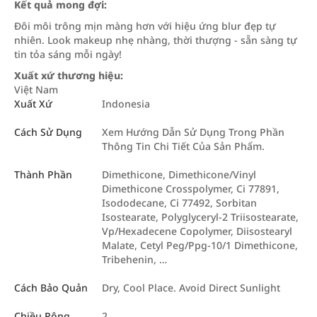
Kết quả mong đợi:
Đôi môi trông mịn màng hơn với hiệu ứng blur đẹp tự
nhiên. Look makeup nhẹ nhàng, thời thượng - sẵn sàng tự
tin tỏa sáng mỗi ngày!
Xuất xứ thương hiệu:
Việt Nam
Xuất Xứ
Indonesia
Cách Sử Dụng
Xem Hướng Dẫn Sử Dụng Trong Phần
Thông Tin Chi Tiết Của Sản Phẩm.
Thành Phần
Dimethicone, Dimethicone/Vinyl
Dimethicone Crosspolymer, Ci 77891,
Isododecane, Ci 77492, Sorbitan
Isostearate, Polyglyceryl-2 Triisostearate,
Vp/Hexadecene Copolymer, Diisostearyl
Malate, Cetyl Peg/Ppg-10/1 Dimethicone,
Tribehenin, …
Cách Bảo Quản
Dry, Cool Place. Avoid Direct Sunlight
Chiều Rộng
2