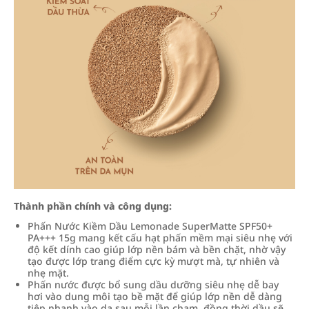
Thành phần chính và công dụng:
Phấn Nước Kiềm Dầu Lemonade SuperMatte SPF50+
PA+++ 15g mang kết cấu hạt phấn mềm mại siêu nhẹ với
độ kết dính cao giúp lớp nền bám và bền chặt, nhờ vậy
tạo được lớp trang điểm cực kỳ mượt mà, tự nhiên và
nhẹ mặt.
Phấn nước được bổ sung dầu dưỡng siêu nhẹ dễ bay
hơi vào dung môi tạo bề mặt để giúp lớp nền dễ dàng
tiệp nhanh vào da sau mỗi lần chạm, đồng thời dầu sẽ