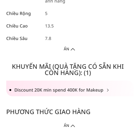
ánh nắng
Chiều Rộng
5
Chiều Cao
13.5
Chiều Sâu
7.8
ẨN
KHUYẾN MÃI (QUÀ TẶNG CÓ SẴN KHI
CÒN HÀNG): (1)
Discount 20K min spend 400K for Makeup
PHƯƠNG THỨC GIAO HÀNG
ẨN