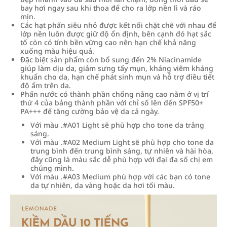
bay hơi ngay sau khi thoa để cho ra lớp nền lì và ráo
mịn.
Các hạt phấn siêu nhỏ được kết nối chặt chẽ với nhau để
lớp nền luôn được giữ độ ổn định, bên cạnh đó hạt sắc
tố còn có tính bền vững cao nên hạn chế khả năng
xuống màu hiệu quả.
Đặc biệt sản phẩm còn bổ sung đến 2% Niacinamide
giúp làm dịu da, giảm sưng tấy mụn, kháng viêm kháng
khuẩn cho da, hạn chế phát sinh mụn và hỗ trợ điều tiết
độ ẩm trên da.
Phấn nước có thành phần chống nắng cao nằm ở vị trí
thứ 4 của bảng thành phần với chỉ số lên đến SPF50+
PA+++ để tăng cường bảo vệ da cả ngày.
Với màu .#A01 Light sẽ phù hợp cho tone da trắng
sáng.
Với màu .#A02 Medium Light sẽ phù hợp cho tone da
trung bình đến trung bình sáng, tự nhiên và hài hòa,
đây cũng là màu sắc dễ phù hợp với đại đa số chị em
chúng mình.
Với màu .#A03 Medium phù hợp với các bạn có tone
da tự nhiên, da vàng hoặc da hơi tối màu.