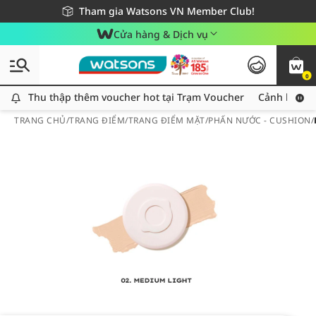
Giao hàng nhanh 24h - Áp dụng khu vực TP. Hồ Chí Minh
Miễn phí giao hàng cho đơn hàng từ 249,000Đ
Tham gia Watsons VN Member Club!
Cửa hàng & Dịch vụ
0
Thu thập thêm voucher hot tại Trạm Voucher
Thu thập thêm voucher hot tại Trạm Voucher
Cảnh báo An
TRANG CHỦ
/
TRANG ĐIỂM
/
TRANG ĐIỂM MẶT
/
PHẤN NƯỚC - CUSHION
/