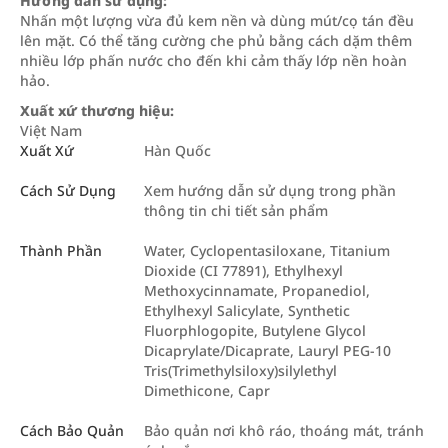
Hướng dẫn sử dụng:
Nhấn một lượng vừa đủ kem nền và dùng mút/cọ tán đều
lên mặt. Có thể tăng cường che phủ bằng cách dặm thêm
nhiều lớp phấn nước cho đến khi cảm thấy lớp nền hoàn
hảo.
Xuất xứ thương hiệu:
Việt Nam
Xuất Xứ
Hàn Quốc
Cách Sử Dụng
Xem hướng dẫn sử dụng trong phần
thông tin chi tiết sản phẩm
Thành Phần
Water, Cyclopentasiloxane, Titanium
Dioxide (CI 77891), Ethylhexyl
Methoxycinnamate, Propanediol,
Ethylhexyl Salicylate, Synthetic
Fluorphlogopite, Butylene Glycol
Dicaprylate/Dicaprate, Lauryl PEG-10
Tris(Trimethylsiloxy)silylethyl
Dimethicone, Capr
Cách Bảo Quản
Bảo quản nơi khô ráo, thoáng mát, tránh