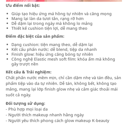
Ưu điểm nổi bật:
Giúp tạo hiệu ứng má hồng tự nhiên và căng mọng
Mang lại làn da tươi tắn, rạng rỡ hơn
Dễ dặm lại trong ngày mà không lo mảng
Thiết kế cushion tiện lợi, dễ mang theo
Điểm đặc biệt của sản phẩm:
Dạng cushion: tiện mang theo, dễ dặm lại
Kết cấu phấn nước: dễ blend, tiệp da nhanh
Finish glow: hiệu ứng căng bóng tự nhiên
Công nghệ Elastic mesh soft film: khóa ẩm mà không
gây trượt nền
Kết cấu & Trải nghiệm:
Chất phấn nước mềm mịn, chỉ cần dặm nhẹ và tán đều, sản
phẩm tiệp vào da tự nhiên. Dễ tán, không bết, không tạo
mảng, mang lại lớp finish glow nhẹ và cảm giác thoải mái
suốt cả ngày.
Đối tượng sử dụng:
- Phù hợp mọi loại da
- Người thích makeup nhanh hằng ngày
- Người yêu thích phong cách glow makeup K-beauty