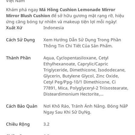
Việt Nam
Khám phá ngay
Má Hồng Cushion Lemonade Mirror
Mirror Blush Cushion
để sở hữu gương mặt rạng rỡ, hiệu
ứng căng bóng tự nhiên và makeup tiện lợi mỗi ngày!
Xuất Xứ
Indonesia
Cách Sử Dụng
Xem Hướng Dẫn Sử Dụng Trong Phần
Thông Tin Chi Tiết Của Sản Phẩm.
Thành Phần
Aqua, Cyclopentasiloxane, Cetyl
Ethylhexanoate, Caprylic/Capric
Triglyceride, Dimethicone, Isododecane,
Glycerin, Butylene Glycol, Zinc Oxide,
Cetyl Peg/Ppg-10/1 Dimethicone, Ci
77891, Mica, Polyglyceryl-2 Triisostearate,
Disteardimonium Hectorite,…
Cách Bảo Quản
Nơi Khô Ráo, Tránh Ánh Nắng. Đóng NắP
Ngay Sau Khi Sử DụNg.
Chiều Rộng
3.2