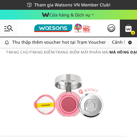
Giao hàng nhanh 24h - Áp dụng khu vực TP. Hồ Chí Minh
Miễn phí giao hàng cho đơn hàng từ 249,000Đ
Tham gia Watsons VN Member Club!
Cửa hàng & Dịch vụ
0
Thu thập thêm voucher hot tại Trạm Voucher
Thu thập thêm voucher hot tại Trạm Voucher
Cảnh báo An
TRANG CHỦ
/
TRANG ĐIỂM
/
TRANG ĐIỂM MẶT
/
PHẤN MÁ
/
MÁ HỒNG DẠN