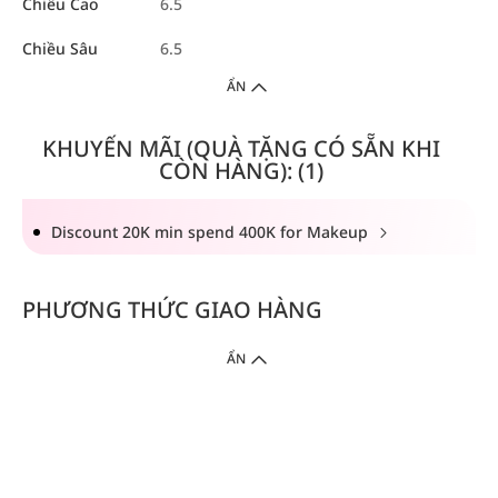
Chiều Cao
6.5
Chiều Sâu
6.5
ẨN
KHUYẾN MÃI (QUÀ TẶNG CÓ SẴN KHI
CÒN HÀNG): (1)
Discount 20K min spend 400K for Makeup
PHƯƠNG THỨC GIAO HÀNG
ẨN