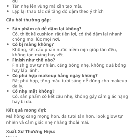
đủ
Tán nhẹ lên vùng má cần tạo màu
Lặp lại thao tác để tăng độ đậm theo ý thích
Câu hỏi thường gặp:
Sản phẩm có dễ dặm lại không?
Có, thiết kế cushion rất tiện lợi, có thể dặm lại nhanh
chóng mọi lúc mọi nơi.
Có bị mảng không?
Không, kết cấu phấn nước mềm mịn giúp tán đều,
không tạo mảng hay vệt.
Finish như thế nào?
Finish glow tự nhiên, căng bóng nhẹ, không quá bóng
hay lấp lánh.
Có phù hợp makeup hằng ngày không?
Rất phù hợp, tông màu tươi sáng dễ dùng cho makeup
daily.
Có nhẹ mặt không?
Có, sản phẩm có kết cấu nhẹ, không gây cảm giác nặng
hay bí da.
Kết quả mong đợi:
Má hồng căng mọng hơn, da tươi tắn hơn, look glow tự
nhiên và cảm giác nhẹ nhàng thoải mái.
Xuất Xứ Thương Hiệu: