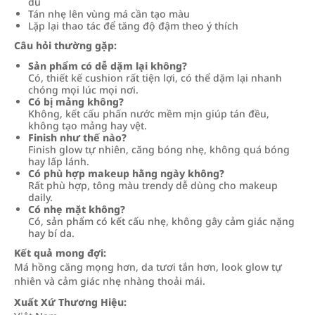
đủ
Tán nhẹ lên vùng má cần tạo màu
Lặp lại thao tác để tăng độ đậm theo ý thích
Câu hỏi thường gặp:
Sản phẩm có dễ dặm lại không?
Có, thiết kế cushion rất tiện lợi, có thể dặm lại nhanh
chóng mọi lúc mọi nơi.
Có bị mảng không?
Không, kết cấu phấn nước mềm mịn giúp tán đều,
không tạo mảng hay vệt.
Finish như thế nào?
Finish glow tự nhiên, căng bóng nhẹ, không quá bóng
hay lấp lánh.
Có phù hợp makeup hằng ngày không?
Rất phù hợp, tông màu trendy dễ dùng cho makeup
daily.
Có nhẹ mặt không?
Có, sản phẩm có kết cấu nhẹ, không gây cảm giác nặng
hay bí da.
Kết quả mong đợi:
Má hồng căng mọng hơn, da tươi tắn hơn, look glow tự
nhiên và cảm giác nhẹ nhàng thoải mái.
Xuất Xứ Thương Hiệu: