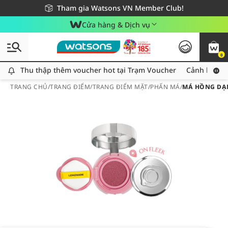
Giao hàng nhanh 24h - Áp dụng khu vực TP. Hồ Chí Minh
Miễn phí giao hàng cho đơn hàng từ 249,000Đ
Tham gia Watsons VN Member Club!
Cửa hàng & Dịch vụ
0
Thu thập thêm voucher hot tại Trạm Voucher
Thu thập thêm voucher hot tại Trạm Voucher
Cảnh báo An
TRANG CHỦ
/
TRANG ĐIỂM
/
TRANG ĐIỂM MẶT
/
PHẤN MÁ
/
MÁ HỒNG DẠN