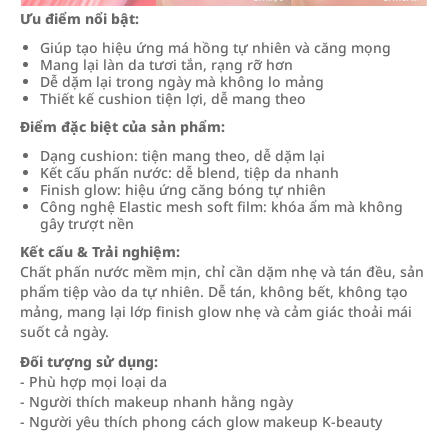
Ưu điểm nổi bật:
Giúp tạo hiệu ứng má hồng tự nhiên và căng mọng
Mang lại làn da tươi tắn, rạng rỡ hơn
Dễ dặm lại trong ngày mà không lo mảng
Thiết kế cushion tiện lợi, dễ mang theo
Điểm đặc biệt của sản phẩm:
Dạng cushion: tiện mang theo, dễ dặm lại
Kết cấu phấn nước: dễ blend, tiệp da nhanh
Finish glow: hiệu ứng căng bóng tự nhiên
Công nghệ Elastic mesh soft film: khóa ẩm mà không
gây trượt nền
Kết cấu & Trải nghiệm:
Chất phấn nước mềm mịn, chỉ cần dặm nhẹ và tán đều, sản
phẩm tiệp vào da tự nhiên. Dễ tán, không bết, không tạo
mảng, mang lại lớp finish glow nhẹ và cảm giác thoải mái
suốt cả ngày.
Đối tượng sử dụng:
- Phù hợp mọi loại da
- Người thích makeup nhanh hằng ngày
- Người yêu thích phong cách glow makeup K-beauty