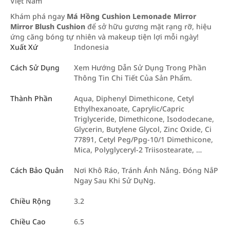
Việt Nam
Khám phá ngay
Má Hồng Cushion Lemonade Mirror
Mirror Blush Cushion
để sở hữu gương mặt rạng rỡ, hiệu
ứng căng bóng tự nhiên và makeup tiện lợi mỗi ngày!
Xuất Xứ
Indonesia
Cách Sử Dụng
Xem Hướng Dẫn Sử Dụng Trong Phần
Thông Tin Chi Tiết Của Sản Phẩm.
Thành Phần
Aqua, Diphenyl Dimethicone, Cetyl
Ethylhexanoate, Caprylic/Capric
Triglyceride, Dimethicone, Isododecane,
Glycerin, Butylene Glycol, Zinc Oxide, Ci
77891, Cetyl Peg/Ppg-10/1 Dimethicone,
Mica, Polyglyceryl-2 Triisostearate, …
Cách Bảo Quản
Nơi Khô Ráo, Tránh Ánh Nắng. Đóng NắP
Ngay Sau Khi Sử DụNg.
Chiều Rộng
3.2
Chiều Cao
6.5