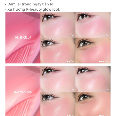
- Dặm lại trong ngày tiện lợi
- Xu hướng K-beauty glow look