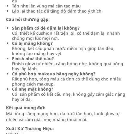
đủ
Tán nhẹ lên vùng má cần tạo màu
Lặp lại thao tác để tăng độ đậm theo ý thích
Câu hỏi thường gặp:
Sản phẩm có dễ dặm lại không?
Có, thiết kế cushion rất tiện lợi, có thể dặm lại nhanh
chóng mọi lúc mọi nơi.
Có bị mảng không?
Không, kết cấu phấn nước mềm mịn giúp tán đều,
không tạo mảng hay vệt.
Finish như thế nào?
Finish glow tự nhiên, căng bóng nhẹ, không quá bóng
hay lấp lánh.
Có phù hợp makeup hằng ngày không?
Rất phù hợp, tông màu cá tính có thể dùng cho nhiều
phong cách makeup.
Có nhẹ mặt không?
Có, sản phẩm có kết cấu nhẹ, không gây cảm giác nặng
hay bí da.
Kết quả mong đợi:
Má hồng căng mọng hơn, da tươi tắn hơn, look glow tự
nhiên và cảm giác nhẹ nhàng thoải mái.
Xuất Xứ Thương Hiệu: