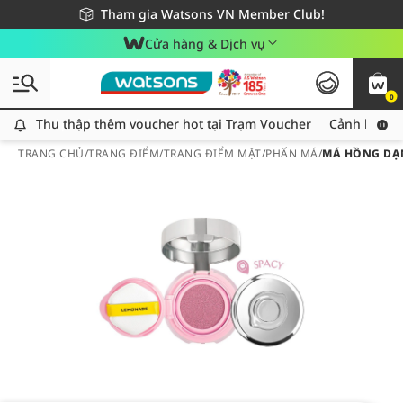
Giao hàng nhanh 24h - Áp dụng khu vực TP. Hồ Chí Minh
Miễn phí giao hàng cho đơn hàng từ 249,000Đ
Tham gia Watsons VN Member Club!
Cửa hàng & Dịch vụ
0
Thu thập thêm voucher hot tại Trạm Voucher
Thu thập thêm voucher hot tại Trạm Voucher
Cảnh báo An
TRANG CHỦ
/
TRANG ĐIỂM
/
TRANG ĐIỂM MẶT
/
PHẤN MÁ
/
MÁ HỒNG DẠN