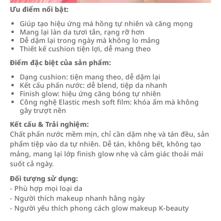
Ưu điểm nổi bật:
Giúp tạo hiệu ứng má hồng tự nhiên và căng mọng
Mang lại làn da tươi tắn, rạng rỡ hơn
Dễ dặm lại trong ngày mà không lo mảng
Thiết kế cushion tiện lợi, dễ mang theo
Điểm đặc biệt của sản phẩm:
Dạng cushion: tiện mang theo, dễ dặm lại
Kết cấu phấn nước: dễ blend, tiệp da nhanh
Finish glow: hiệu ứng căng bóng tự nhiên
Công nghệ Elastic mesh soft film: khóa ẩm mà không
gây trượt nền
Kết cấu & Trải nghiệm:
Chất phấn nước mềm mịn, chỉ cần dặm nhẹ và tán đều, sản
phẩm tiệp vào da tự nhiên. Dễ tán, không bết, không tạo
mảng, mang lại lớp finish glow nhẹ và cảm giác thoải mái
suốt cả ngày.
Đối tượng sử dụng:
- Phù hợp mọi loại da
- Người thích makeup nhanh hằng ngày
- Người yêu thích phong cách glow makeup K-beauty