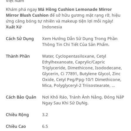
Việt Nam
Khám phá ngay
Má Hồng Cushion Lemonade Mirror
Mirror Blush Cushion
để sở hữu gương mặt rạng rỡ, hiệu
ứng căng bóng tự nhiên và makeup tiện lợi mỗi ngày!
Xuất Xứ
Indonesia
Cách Sử Dụng
Xem Hướng Dẫn Sử Dụng Trong Phần
Thông Tin Chi Tiết Của Sản Phẩm.
Thành Phần
Water, Cyclopentasiloxane, Cetyl
Ethylhexanoate, Caprylic/Capric
Triglyceride, Dimethicone, Isododecane,
Glycerin, Ci 77891, Butylene Glycol, Zinc
Oxide, Cetyl Peg/Ppg-10/1 Dimethicone,
Mica, Polyglyceryl-2 Triisostearate, …
Cách Bảo Quản
Nơi Khô Ráo, Tránh Ánh Nắng. Đóng NắP
Ngay Sau Khi Sử DụNg.
Chiều Rộng
3.2
Chiều Cao
6.5