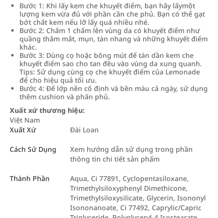
Bước 1: Khi lấy kem che khuyết điểm, bạn hãy lấymột
lượng kem vừa đủ với phần cần che phủ. Bạn có thể gạt
bớt chất kem nếu lỡ lấy quá nhiều nhé.
Bước 2: Chấm 1 chấm lên vùng da có khuyết điểm như
quầng thâm mắt, mụn, tàn nhang và những khuyết điểm
khác.
Bước 3: Dùng cọ hoặc bông mút để tán dần kem che
khuyết điểm sao cho tan đều vào vùng da xung quanh.
Tips: Sử dụng cùng cọ che khuyết điểm của Lemonade
để cho hiệu quả tối ưu.
Bước 4: Để lớp nền cố định và bền màu cả ngày, sử dụng
thêm cushion và phấn phủ.
Xuất xứ thương hiệu:
Việt Nam
Xuất Xứ
Đài Loan
Cách Sử Dụng
Xem hướng dẫn sử dụng trong phần
thông tin chi tiết sản phẩm
Thành Phần
Aqua, Ci 77891, Cyclopentasiloxane,
Trimethylsiloxyphenyl Dimethicone,
Trimethylsiloxysilicate, Glycerin, Isononyl
Isononanoate, Ci 77492, Caprylic/Capric
Triglyceride, Polyglyceryl-4 Isostearate,