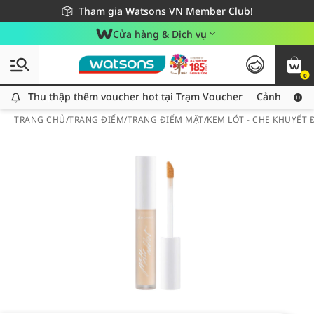
Giao hàng nhanh 24h - Áp dụng khu vực TP. Hồ Chí Minh
Miễn phí giao hàng cho đơn hàng từ 249,000Đ
Tham gia Watsons VN Member Club!
Cửa hàng & Dịch vụ
0
Thu thập thêm voucher hot tại Trạm Voucher
Thu thập thêm voucher hot tại Trạm Voucher
Cảnh báo An
TRANG CHỦ
/
TRANG ĐIỂM
/
TRANG ĐIỂM MẶT
/
KEM LÓT - CHE KHUYẾT 