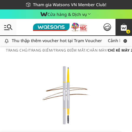
Giao hàng nhanh 24h - Áp dụng khu vực TP. Hồ Chí Minh
Miễn phí giao hàng cho đơn hàng từ 249,000Đ
Tham gia Watsons VN Member Club!
Cửa hàng & Dịch vụ
0
Thu thập thêm voucher hot tại Trạm Voucher
Thu thập thêm voucher hot tại Trạm Voucher
Cảnh báo An
TRANG CHỦ
/
TRANG ĐIỂM
/
TRANG ĐIỂM MẮT
/
CHÂN MÀY
/
CHÌ KẺ MÀY