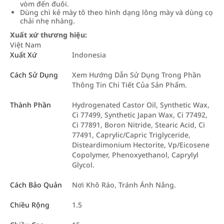
vòm đến đuôi.
Dùng chì kẻ mày tô theo hình dạng lông mày và dùng cọ
chải nhẹ nhàng.
Xuất xứ thương hiệu:
Việt Nam
Xuất Xứ
Indonesia
Cách Sử Dụng
Xem Hướng Dẫn Sử Dụng Trong Phần
Thông Tin Chi Tiết Của Sản Phẩm.
Thành Phần
Hydrogenated Castor Oil, Synthetic Wax,
Ci 77499, Synthetic Japan Wax, Ci 77492,
Ci 77891, Boron Nitride, Stearic Acid, Ci
77491, Caprylic/Capric Triglyceride,
Disteardimonium Hectorite, Vp/Eicosene
Copolymer, Phenoxyethanol, Caprylyl
Glycol.
Cách Bảo Quản
Nơi Khô Ráo, Tránh Ánh Nắng.
Chiều Rộng
1.5