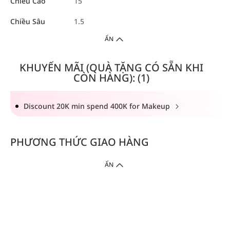
Chiều Cao
15
Chiều Sâu
1.5
ẨN
KHUYẾN MÃI (QUÀ TẶNG CÓ SẴN KHI
CÒN HÀNG): (1)
Discount 20K min spend 400K for Makeup
PHƯƠNG THỨC GIAO HÀNG
ẨN