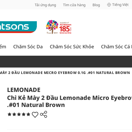
inh
Tiếng Việt
Tải ứng dụng
Tìm cửa hàng
Blog
iểm
Chăm Sóc Da
Chăm Sóc Sức Khỏe
Chăm Sóc Cá
 MÀY 2 ĐẦU LEMONADE MICRO EYEBROW 0.1G .#01 NATURAL BROWN
LEMONADE
Chì Kẻ Mày 2 Đầu Lemonade Micro Eyebro
.#01 Natural Brown