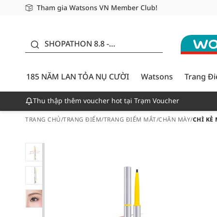
Tham gia Watsons VN Member Club!
Miễn phí giao hàng cho đơn hàng từ 249,000Đ
Giao hàng nhanh 24h - Áp dụng khu vực TP. Hồ Chí M
185 NĂM LAN TỎA NỤ
CƯỜI - GIẢM ĐẾN
SHOPATHON 8.8 -
50%
DEAL ĐỈNH
185 NĂM LAN TỎA NỤ CƯỜI
Watsons
Trang Đ
Thu thập thêm voucher hot tại Trạm Voucher
TRANG CHỦ
/
TRANG ĐIỂM
/
TRANG ĐIỂM MẮT
/
CHÂN MÀY
/
CHÌ KẺ