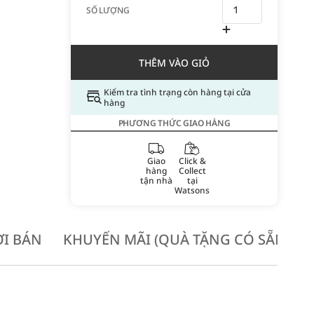
SỐ LƯỢNG
THÊM VÀO GIỎ
Kiểm tra tình trạng còn hàng tại cửa
hàng
PHƯƠNG THỨC GIAO HÀNG
Giao
Click &
hàng
Collect
tận nhà
tại
Watsons
I BÁN
KHUYẾN MÃI (QUÀ TẶNG CÓ SẴN KH