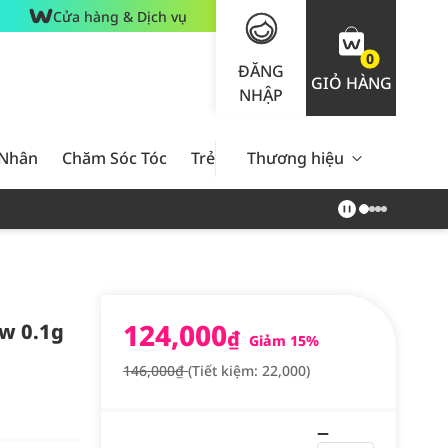
Cửa hàng & Dịch vụ
0
ĐĂNG
GIỎ HÀNG
NHẬP
 Nhân
Chăm Sóc Tóc
Trẻ Em
Thương hiệu
Nam Giới
Chăm Sóc 
124,000
w 0.1g
₫
Giảm 15%
146,000₫
(Tiết kiệm: 22,000)