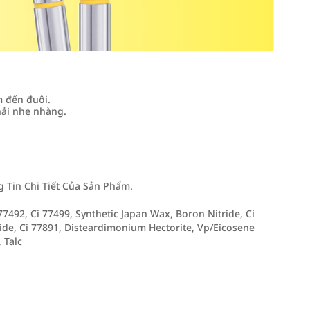
m đến đuôi.
hải nhẹ nhàng.
Tin Chi Tiết Của Sản Phẩm.
7492, Ci 77499, Synthetic Japan Wax, Boron Nitride, Ci
eride, Ci 77891, Disteardimonium Hectorite, Vp/Eicosene
 Talc