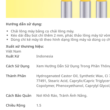
Hướng dẫn sử dụng:
Chải lông mày bằng cọ chải lông mày.
Kéo dài đầu bút chì thêm 2 mm, phác thảo lông mày từ vò
Dùng chì kẻ mày tô theo hình dạng lông mày và dùng cọ c
Xuất xứ thương hiệu:
Việt Nam
Xuất Xứ
Indonesia
Cách Sử Dụng
Xem Hướng Dẫn Sử Dụng Trong Phần Thông 
Thành Phần
Hydrogenated Castor Oil, Synthetic Wax, Ci 7
77491, Stearic Acid, Caprylic/Capric Triglyc
Copolymer, Phenoxyethanol, Caprylyl Glycol,
Cách Bảo Quản
Nơi Khô Ráo, Tránh Ánh Nắng.
Chiều Rộng
1.5