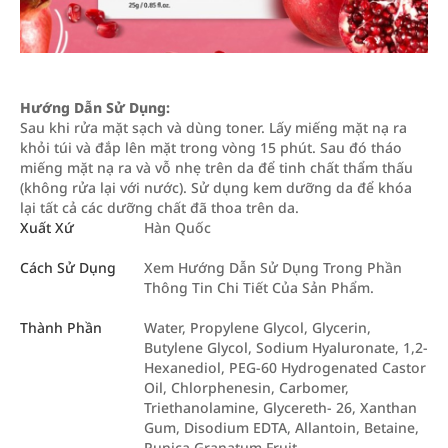
Hướng Dẫn Sử Dụng:
Sau khi rửa mặt sạch và dùng toner. Lấy miếng mặt nạ ra
khỏi túi và đắp lên mặt trong vòng 15 phút. Sau đó tháo
miếng mặt nạ ra và vỗ nhẹ trên da để tinh chất thẩm thấu
(không rửa lại với nước). Sử dụng kem dưỡng da để khóa
lại tất cả các dưỡng chất đã thoa trên da.
Xuất Xứ
Hàn Quốc
Cách Sử Dụng
Xem Hướng Dẫn Sử Dụng Trong Phần
Thông Tin Chi Tiết Của Sản Phẩm.
Thành Phần
Water, Propylene Glycol, Glycerin,
Butylene Glycol, Sodium Hyaluronate, 1,2-
Hexanediol, PEG-60 Hydrogenated Castor
Oil, Chlorphenesin, Carbomer,
Triethanolamine, Glycereth- 26, Xanthan
Gum, Disodium EDTA, Allantoin, Betaine,
Punica Granatum Fruit