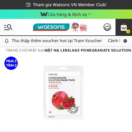
Giao hàng nhanh 24h - Áp dụng khu vực TP. Hồ Chí Minh
Miễn phí giao hàng cho đơn hàng từ 249,000Đ
Tham gia Watsons VN Member Club!
Cửa hàng & Dịch vụ
0
Thu thập thêm voucher hot tại Trạm Voucher
Thu thập thêm voucher hot tại Trạm Voucher
Cảnh báo An
TRANG CHỦ
/
MẶT NẠ
/
MẶT NẠ LEBELAGE POMEGRANATE SOLUTION 