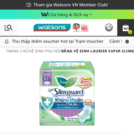
Giao hàng nhanh 24h - Áp dụng khu vực TP. Hồ Chí Minh
Miễn phí giao hàng cho đơn hàng từ 249,000Đ
Tham gia Watsons VN Member Club!
Cửa hàng & Dịch vụ
0
Thu thập thêm voucher hot tại Trạm Voucher
Thu thập thêm voucher hot tại Trạm Voucher
Cảnh báo An
TRANG CHỦ
/
VỆ SINH PHỤ NỮ
/
BĂNG VỆ SINH LAURIER SUPER SLI