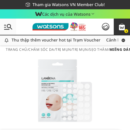
Giao hàng nhanh 24h - Áp dụng khu vực TP. Hồ Chí Minh
Miễn phí giao hàng cho đơn hàng từ 249,000Đ
Tham gia Watsons VN Member Club!
Các dịch vụ của Watsons
0
Thu thập thêm voucher hot tại Trạm Voucher
Thu thập thêm voucher hot tại Trạm Voucher
Cảnh báo An
TRANG CHỦ
/
CHĂM SÓC DA
/
TRỊ MỤN
/
TRỊ MỤN/SẸO THÂM
/
MIẾNG DÁN