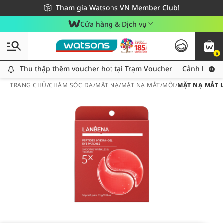
Giao hàng nhanh 24h - Áp dụng khu vực TP. Hồ Chí Minh
Miễn phí giao hàng cho đơn hàng từ 249,000Đ
Tham gia Watsons VN Member Club!
Cửa hàng & Dịch vụ
0
Thu thập thêm voucher hot tại Trạm Voucher
Thu thập thêm voucher hot tại Trạm Voucher
Cảnh báo An
TRANG CHỦ
/
CHĂM SÓC DA
/
MẶT NẠ
/
MẶT NẠ MẮT/MÔI
/
MẶT NẠ MẮT 