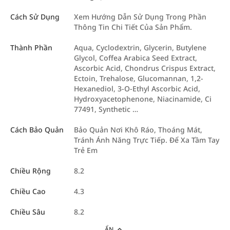
Cách Sử Dụng
Xem Hướng Dẫn Sử Dụng Trong Phần
Thông Tin Chi Tiết Của Sản Phẩm.
Thành Phần
Aqua, Cyclodextrin, Glycerin, Butylene
Glycol, Coffea Arabica Seed Extract,
Ascorbic Acid, Chondrus Crispus Extract,
Ectoin, Trehalose, Glucomannan, 1,2-
Hexanediol, 3-O-Ethyl Ascorbic Acid,
Hydroxyacetophenone, Niacinamide, Ci
77491, Synthetic …
Cách Bảo Quản
Bảo Quản Nơi Khô Ráo, Thoáng Mát,
Tránh Ánh Năng Trực Tiếp. Để Xa Tầm Tay
Trẻ Em
Chiều Rộng
8.2
Chiều Cao
4.3
Chiều Sâu
8.2
ẨN