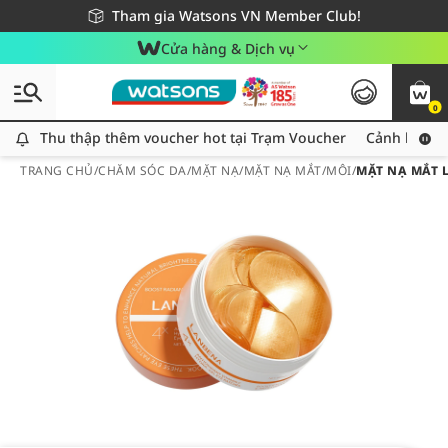
Giao hàng nhanh 24h - Áp dụng khu vực TP. Hồ Chí Minh
Miễn phí giao hàng cho đơn hàng từ 249,000Đ
Tham gia Watsons VN Member Club!
Cửa hàng & Dịch vụ
0
Thu thập thêm voucher hot tại Trạm Voucher
Thu thập thêm voucher hot tại Trạm Voucher
Cảnh báo An
TRANG CHỦ
/
CHĂM SÓC DA
/
MẶT NẠ
/
MẶT NẠ MẮT/MÔI
/
MẶT NẠ MẮT 