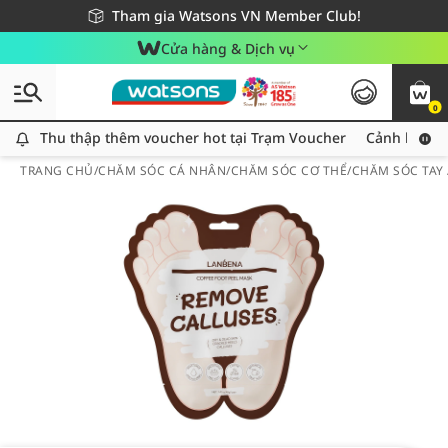
Giao hàng nhanh 24h - Áp dụng khu vực TP. Hồ Chí Minh
Miễn phí giao hàng cho đơn hàng từ 249,000Đ
Tham gia Watsons VN Member Club!
Cửa hàng & Dịch vụ
0
Thu thập thêm voucher hot tại Trạm Voucher
Thu thập thêm voucher hot tại Trạm Voucher
Cảnh báo An
TRANG CHỦ
/
CHĂM SÓC CÁ NHÂN
/
CHĂM SÓC CƠ THỂ
/
CHĂM SÓC TAY