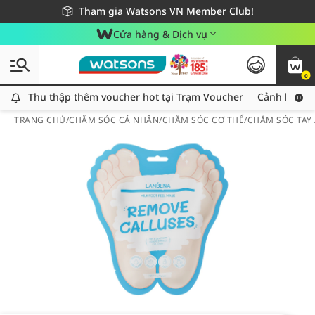
Giao hàng nhanh 24h - Áp dụng khu vực TP. Hồ Chí Minh
Miễn phí giao hàng cho đơn hàng từ 249,000Đ
Tham gia Watsons VN Member Club!
Cửa hàng & Dịch vụ
0
Thu thập thêm voucher hot tại Trạm Voucher
Thu thập thêm voucher hot tại Trạm Voucher
Cảnh báo An
TRANG CHỦ
/
CHĂM SÓC CÁ NHÂN
/
CHĂM SÓC CƠ THỂ
/
CHĂM SÓC TAY