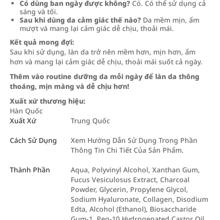
Có dùng ban ngày được không?
Có. Có thể sử dụng cả
sáng và tối.
Sau khi dùng da cảm giác thế nào?
Da mềm mịn, ẩm
mượt và mang lại cảm giác dễ chịu, thoải mái.
Kết quả mong đợi:
Sau khi sử dụng, làn da trở nên mềm hơn, mịn hơn, ẩm
hơn và mang lại cảm giác dễ chịu, thoải mái suốt cả ngày.
Thêm vào routine dưỡng da mỗi ngày để làn da thông
thoáng, mịn màng và dễ chịu hơn!
Xuất xứ thương hiệu:
Hàn Quốc
Xuất Xứ
Trung Quốc
Cách Sử Dụng
Xem Hướng Dẫn Sử Dụng Trong Phần
Thông Tin Chi Tiết Của Sản Phẩm.
Thành Phần
Aqua, Polyvinyl Alcohol, Xanthan Gum,
Fucus Vesiculosus Extract, Charcoal
Powder, Glycerin, Propylene Glycol,
Sodium Hyaluronate, Collagen, Disodium
Edta, Alcohol (Ethanol), Biosaccharide
Gum-1, Peg-10 Hydrogenated Castor Oil,