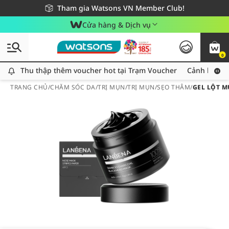
Giao hàng nhanh 24h - Áp dụng khu vực TP. Hồ Chí Minh
Miễn phí giao hàng cho đơn hàng từ 249,000Đ
Tham gia Watsons VN Member Club!
Cửa hàng & Dịch vụ
0
Thu thập thêm voucher hot tại Trạm Voucher
Thu thập thêm voucher hot tại Trạm Voucher
Cảnh báo An
TRANG CHỦ
/
CHĂM SÓC DA
/
TRỊ MỤN
/
TRỊ MỤN/SẸO THÂM
/
GEL LỘT 