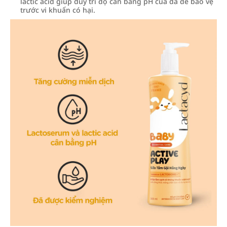
lactic acid giúp duy trì độ cân bằng pH của da để bảo vệ
trước vi khuẩn có hại.