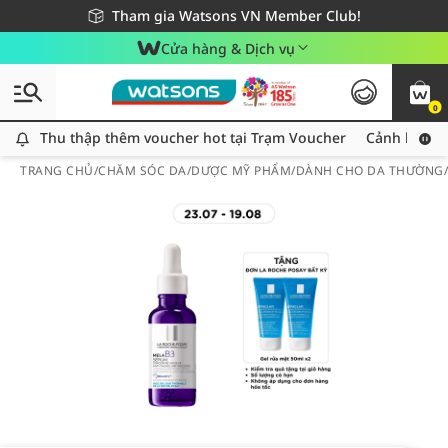
Giao hàng nhanh 24h - Áp dụng khu vực TP. Hồ Chí Minh
Miễn phí giao hàng cho đơn hàng từ 249,000Đ
Tham gia Watsons VN Member Club!
Cửa hàng & Dịch vụ
0
Thu thập thêm voucher hot tại Trạm Voucher
Thu thập thêm voucher hot tại Trạm Voucher
Cảnh báo An
TRANG CHỦ
/
CHĂM SÓC DA
/
DƯỢC MỸ PHẨM
/
DÀNH CHO DA THƯỜNG/