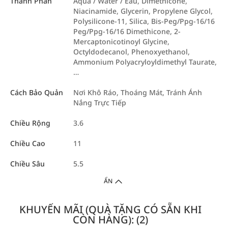
Thành Phần
Aqua / Water / Eau, Dimethicone,
Niacinamide, Glycerin, Propylene Glycol,
Polysilicone-11, Silica, Bis-Peg/Ppg-16/16
Peg/Ppg-16/16 Dimethicone, 2-
Mercaptonicotinoyl Glycine,
Octyldodecanol, Phenoxyethanol,
Ammonium Polyacryloyldimethyl Taurate,
…
Cách Bảo Quản
Nơi Khô Ráo, Thoáng Mát, Tránh Ánh
Nắng Trực Tiếp
Chiều Rộng
3.6
Chiều Cao
11
Chiều Sâu
5.5
ẨN
KHUYẾN MÃI (QUÀ TẶNG CÓ SẴN KHI
CÒN HÀNG): (2)