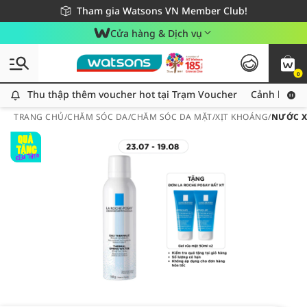
Giao hàng nhanh 24h - Áp dụng khu vực TP. Hồ Chí Minh
Miễn phí giao hàng cho đơn hàng từ 249,000Đ
Tham gia Watsons VN Member Club!
Cửa hàng & Dịch vụ
0
Thu thập thêm voucher hot tại Trạm Voucher
Thu thập thêm voucher hot tại Trạm Voucher
Cảnh báo An
TRANG CHỦ
/
CHĂM SÓC DA
/
CHĂM SÓC DA MẶT
/
XỊT KHOÁNG
/
NƯỚC X