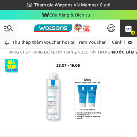
Giao hàng nhanh 24h - Áp dụng khu vực TP. Hồ Chí Minh
Miễn phí giao hàng cho đơn hàng từ 249,000Đ
Tham gia Watsons VN Member Club!
Cửa hàng & Dịch vụ
0
Thu thập thêm voucher hot tại Trạm Voucher
Thu thập thêm voucher hot tại Trạm Voucher
Cảnh báo An
TRANG CHỦ
/
TRANG ĐIỂM
/
TẨY TRANG
/
NƯỚC TẨY TRANG
/
NƯỚC LÀM S