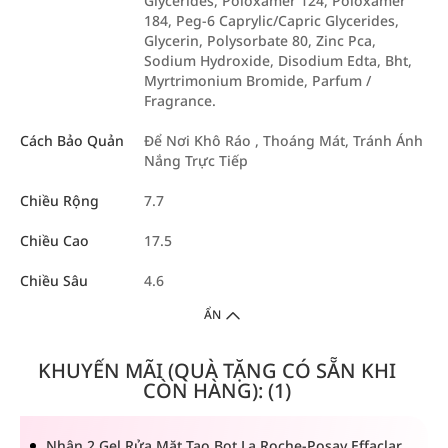
Glycerides, Poloxamer 124, Poloxamer
184, Peg-6 Caprylic/Capric Glycerides,
Glycerin, Polysorbate 80, Zinc Pca,
Sodium Hydroxide, Disodium Edta, Bht,
Myrtrimonium Bromide, Parfum /
Fragrance.
Cách Bảo Quản
Để Nơi Khô Ráo , Thoáng Mát, Tránh Ánh
Nắng Trực Tiếp
Chiều Rộng
7.7
Chiều Cao
17.5
Chiều Sâu
4.6
ẨN
KHUYẾN MÃI (QUÀ TẶNG CÓ SẴN KHI
CÒN HÀNG): (1)
Nhận 2 Gel Rửa Mặt Tạo Bọt La Roche-Posay Effaclar