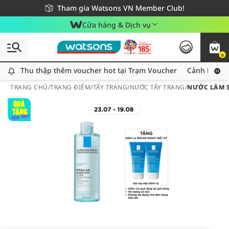
Giao hàng nhanh 24h - Áp dụng khu vực TP. Hồ Chí Minh
Miễn phí giao hàng cho đơn hàng từ 249,000Đ
Tham gia Watsons VN Member Club!
Cửa hàng & Dịch vụ
0
Thu thập thêm voucher hot tại Trạm Voucher
Thu thập thêm voucher hot tại Trạm Voucher
Cảnh báo An
TRANG CHỦ
/
TRANG ĐIỂM
/
TẨY TRANG
/
NƯỚC TẨY TRANG
/
NƯỚC LÀM S