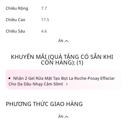
Chiều Rộng
7.7
Chiều Cao
17.5
Chiều Sâu
4.6
ẨN
KHUYẾN MÃI (QUÀ TẶNG CÓ SẴN KHI
CÒN HÀNG): (1)
Nhận 2 Gel Rửa Mặt Tạo Bọt La Roche-Posay Effaclar
Cho Da Dầu Nhạy Cảm 50ml
PHƯƠNG THỨC GIAO HÀNG
ẨN