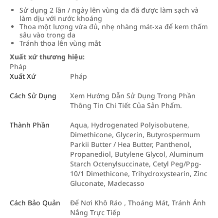
Sử dụng 2 lần / ngày lên vùng da đã được làm sạch và
làm dịu với nước khoáng
Thoa một lượng vừa đủ, nhẹ nhàng mát-xa để kem thấm
sâu vào trong da
Tránh thoa lên vùng mắt
Xuất xứ thương hiệu:
Pháp
Xuất Xứ
Pháp
Cách Sử Dụng
Xem Hướng Dẫn Sử Dụng Trong Phần
Thông Tin Chi Tiết Của Sản Phẩm.
Thành Phần
Aqua, Hydrogenated Polyisobutene,
Dimethicone, Glycerin, Butyrospermum
Parkii Butter / Hea Butter, Panthenol,
Propanediol, Butylene Glycol, Aluminum
Starch Octenylsuccinate, Cetyl Peg/Ppg-
10/1 Dimethicone, Trihydroxystearin, Zinc
Gluconate, Madecasso
Cách Bảo Quản
Để Nơi Khô Ráo , Thoáng Mát, Tránh Ánh
Nắng Trực Tiếp