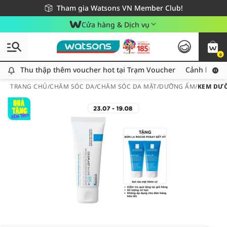
Giao hàng nhanh 24h - Áp dụng khu vực TP. Hồ Chí Minh
Miễn phí giao hàng cho đơn hàng từ 249,000Đ
Tham gia Watsons VN Member Club!
Cửa hàng & Dịch vụ
0
Thu thập thêm voucher hot tại Trạm Voucher
Thu thập thêm voucher hot tại Trạm Voucher
Cảnh báo An
TRANG CHỦ
/
CHĂM SÓC DA
/
CHĂM SÓC DA MẶT
/
DƯỠNG ẨM
/
KEM DƯỠ