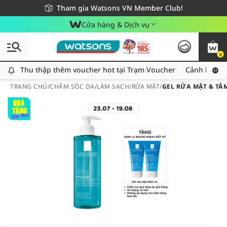
Giao hàng nhanh 24h - Áp dụng khu vực TP. Hồ Chí Minh
Miễn phí giao hàng cho đơn hàng từ 249,000Đ
Tham gia Watsons VN Member Club!
Cửa hàng & Dịch vụ
0
Thu thập thêm voucher hot tại Trạm Voucher
Thu thập thêm voucher hot tại Trạm Voucher
Cảnh báo An
TRANG CHỦ
/
CHĂM SÓC DA
/
LÀM SẠCH
/
RỬA MẶT
/
GEL RỬA MẶT & TẮ