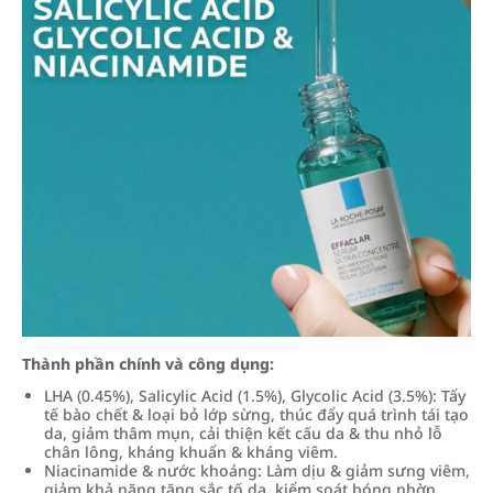
Thành phần chính và công dụng:
LHA (0.45%), Salicylic Acid (1.5%), Glycolic Acid (3.5%): Tẩy
tế bào chết & loại bỏ lớp sừng, thúc đẩy quá trình tái tạo
da, giảm thâm mụn, cải thiện kết cấu da & thu nhỏ lỗ
chân lông, kháng khuẩn & kháng viêm.
Niacinamide & nước khoáng: Làm dịu & giảm sưng viêm,
giảm khả năng tăng sắc tố da, kiểm soát bóng nhờn.