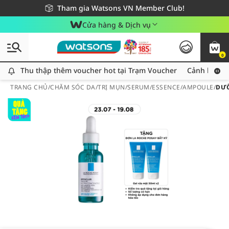
Giao hàng nhanh 24h - Áp dụng khu vực TP. Hồ Chí Minh
Miễn phí giao hàng cho đơn hàng từ 249,000Đ
Tham gia Watsons VN Member Club!
Cửa hàng & Dịch vụ
0
Thu thập thêm voucher hot tại Trạm Voucher
Thu thập thêm voucher hot tại Trạm Voucher
Cảnh báo An
TRANG CHỦ
/
CHĂM SÓC DA
/
TRỊ MỤN
/
SERUM/ESSENCE/AMPOULE
/
DƯỠ