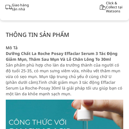
Click &
Giao hàng
Collect tại
tận nhà
Watsons
THÔNG TIN SẢN PHẨM
Mô Tả
Dưỡng Chất La Roche Posay Effaclar Serum 3 Tác Động
Giảm Mụn, Thâm Sau Mụn Và Lỗ Chân Lông To 30ml
Sản phẩm phù hợp cho làn da trưởng thành của người có
độ tuổi 25-35, có mụn sưng viêm vừa, nhiều vết thâm mụn
vừa có sẹo mụn. Mụn tập trung chủ yếu ở cùng chữ U
(phần dưới cằm).Tinh chất giảm mụn 3 tác động Effaclar
Serum La Roche-Posay 30ml là giải pháp tối ưu giúp bạn có
một làn da khỏe mạnh sạch mụn.