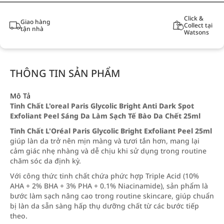
Click &
Giao hàng
Collect tại
tận nhà
Watsons
THÔNG TIN SẢN PHẨM
Mô Tả
Tinh Chất L'oreal Paris Glycolic Bright Anti Dark Spot
Exfoliant Peel Sáng Da Làm Sạch Tế Bào Da Chết 25ml
Tinh Chất L'Oréal Paris Glycolic Bright Exfoliant Peel 25ml
giúp làn da trở nên mịn màng và tươi tắn hơn, mang lại
cảm giác nhẹ nhàng và dễ chịu khi sử dụng trong routine
chăm sóc da định kỳ.
Với công thức tinh chất chứa phức hợp Triple Acid (10%
AHA + 2% BHA + 3% PHA + 0.1% Niacinamide), sản phẩm là
bước làm sạch nâng cao trong routine skincare, giúp chuẩn
bị làn da sẵn sàng hấp thụ dưỡng chất từ các bước tiếp
theo.