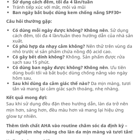
Sử dụng cách đêm, tối đa 4 lần/tuần
Tránh tiếp xúc với mắt, môi và mũi
Ban ngày bắt buộc dùng kem chống nắng SPF30+
Câu hỏi thường gặp:
Có dùng mỗi ngày được không?
Không nên
. Sử dụng
cách đêm, tối đa 4 lần/tuần theo hướng dẫn của nhà sản
xuất.
Có phù hợp da nhạy cảm không?
Nên thử trên vùng da
nhỏ trước vì sản phẩm chứa nồng độ acid cao.
Có gây bết dính không?
Không. Sản phẩm được rửa
sạch sau 15 phút.
Có dùng ban ngày được không?
Không nên
. Ưu tiên
dùng buổi tối và bắt buộc dùng chống nắng vào ngày
hôm sau.
Sau khi dùng da cảm giác thế nào?
Da mịn màng, tươi
tắn và mang lại cảm giác sạch thoáng, nhẹ nhàng.
Kết quả mong đợi:
Sau khi sử dụng đều đặn theo hướng dẫn, làn da trở nên
mịn hơn, sáng hơn, đều màu hơn và mang lại hiệu ứng
glow tự nhiên.
Thêm tinh chất AHA vào routine chăm sóc da định kỳ –
trải nghiệm nhẹ nhàng cho làn da mịn màng và tươi tắn!