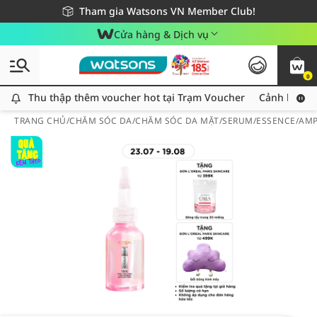
Giao hàng nhanh 24h - Áp dụng khu vực TP. Hồ Chí Minh
Miễn phí giao hàng cho đơn hàng từ 249,000Đ
Tham gia Watsons VN Member Club!
Cửa hàng & Dịch vụ
0
Thu thập thêm voucher hot tại Trạm Voucher
Thu thập thêm voucher hot tại Trạm Voucher
Cảnh báo An
TRANG CHỦ
/
CHĂM SÓC DA
/
CHĂM SÓC DA MẶT
/
SERUM/ESSENCE/AM