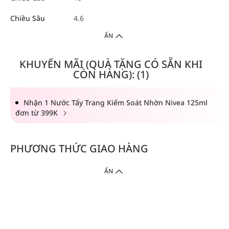
Chiều Sâu
4.6
ẨN
KHUYẾN MÃI (QUÀ TẶNG CÓ SẴN KHI
CÒN HÀNG): (1)
Nhận 1 Nước Tẩy Trang Kiểm Soát Nhờn Nivea 125ml
đơn từ 399K
PHƯƠNG THỨC GIAO HÀNG
ẨN