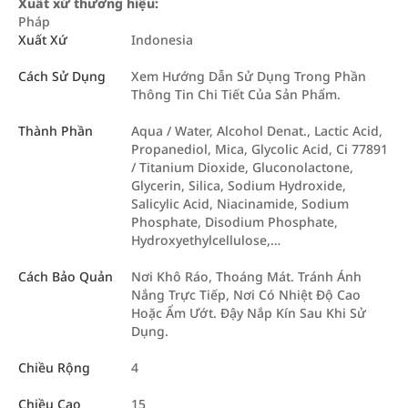
Xuất xứ thương hiệu:
Pháp
Xuất Xứ
Indonesia
Cách Sử Dụng
Xem Hướng Dẫn Sử Dụng Trong Phần
Thông Tin Chi Tiết Của Sản Phẩm.
Thành Phần
Aqua / Water, Alcohol Denat., Lactic Acid,
Propanediol, Mica, Glycolic Acid, Ci 77891
/ Titanium Dioxide, Gluconolactone,
Glycerin, Silica, Sodium Hydroxide,
Salicylic Acid, Niacinamide, Sodium
Phosphate, Disodium Phosphate,
Hydroxyethylcellulose,…
Cách Bảo Quản
Nơi Khô Ráo, Thoáng Mát. Tránh Ánh
Nắng Trực Tiếp, Nơi Có Nhiệt Độ Cao
Hoặc Ẩm Ướt. Đậy Nắp Kín Sau Khi Sử
Dụng.
Chiều Rộng
4
Chiều Cao
15