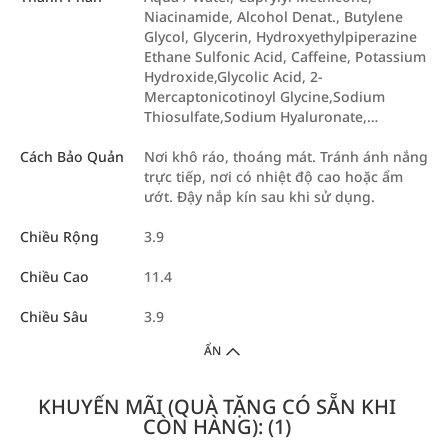
Niacinamide, Alcohol Denat., Butylene
Glycol, Glycerin, Hydroxyethylpiperazine
Ethane Sulfonic Acid, Caffeine, Potassium
Hydroxide,Glycolic Acid, 2-
Mercaptonicotinoyl Glycine,Sodium
Thiosulfate,Sodium Hyaluronate,…
Cách Bảo Quản
Nơi khô ráo, thoáng mát. Tránh ánh nắng
trực tiếp, nơi có nhiệt độ cao hoặc ẩm
ướt. Đậy nắp kín sau khi sử dụng.
Chiều Rộng
3.9
Chiều Cao
11.4
Chiều Sâu
3.9
ẨN
KHUYẾN MÃI (QUÀ TẶNG CÓ SẴN KHI
CÒN HÀNG): (1)