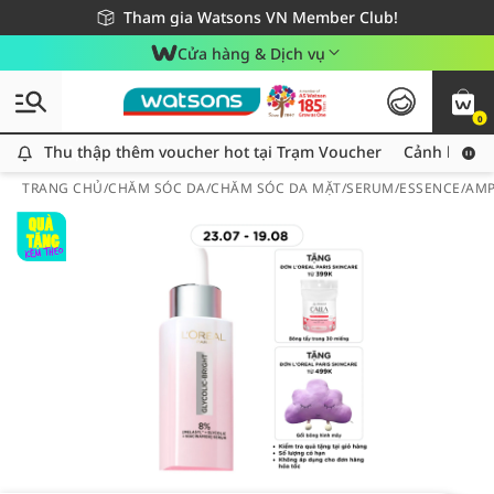
Giao hàng nhanh 24h - Áp dụng khu vực TP. Hồ Chí Minh
Miễn phí giao hàng cho đơn hàng từ 249,000Đ
Tham gia Watsons VN Member Club!
Cửa hàng & Dịch vụ
0
Thu thập thêm voucher hot tại Trạm Voucher
Thu thập thêm voucher hot tại Trạm Voucher
Cảnh báo An
TRANG CHỦ
/
CHĂM SÓC DA
/
CHĂM SÓC DA MẶT
/
SERUM/ESSENCE/AM