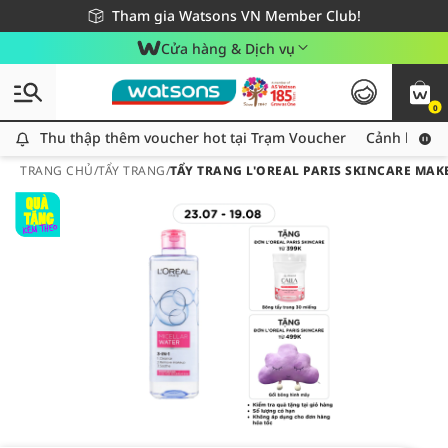
Giao hàng nhanh 24h - Áp dụng khu vực TP. Hồ Chí Minh
Miễn phí giao hàng cho đơn hàng từ 249,000Đ
Tham gia Watsons VN Member Club!
Cửa hàng & Dịch vụ
0
Thu thập thêm voucher hot tại Trạm Voucher
Thu thập thêm voucher hot tại Trạm Voucher
Cảnh báo An
TRANG CHỦ
/
TẨY TRANG
/
TẨY TRANG L'OREAL PARIS SKINCARE MAK