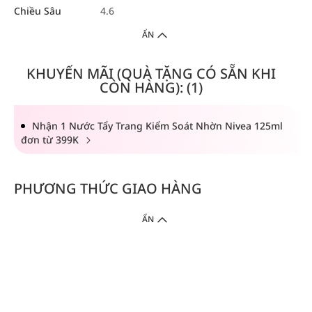
Chiều Sâu
4.6
ẨN
KHUYẾN MÃI (QUÀ TẶNG CÓ SẴN KHI
CÒN HÀNG): (1)
Nhận 1 Nước Tẩy Trang Kiểm Soát Nhờn Nivea 125ml
đơn từ 399K
PHƯƠNG THỨC GIAO HÀNG
ẨN