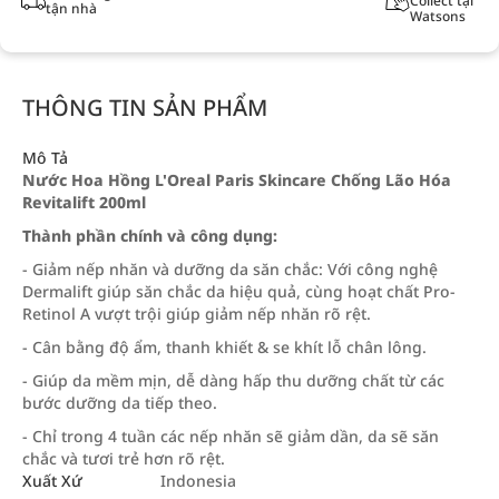
Collect tại
tận nhà
Watsons
THÔNG TIN SẢN PHẨM
Mô Tả
Nước Hoa Hồng L'Oreal Paris Skincare Chống Lão Hóa
Revitalift 200ml
Thành phần chính và công dụng:
- Giảm nếp nhăn và dưỡng da săn chắc: Với công nghệ
Dermalift giúp săn chắc da hiệu quả, cùng hoạt chất Pro-
Retinol A vượt trội giúp giảm nếp nhăn rõ rệt.
- Cân bằng độ ẩm, thanh khiết & se khít lỗ chân lông.
- Giúp da mềm mịn, dễ dàng hấp thu dưỡng chất từ các
bước dưỡng da tiếp theo.
- Chỉ trong 4 tuần các nếp nhăn sẽ giảm dần, da sẽ săn
chắc và tươi trẻ hơn rõ rệt.
Xuất Xứ
Indonesia