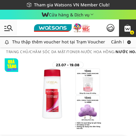
Giao hàng nhanh 24h - Áp dụng khu vực TP. Hồ Chí Minh
Miễn phí giao hàng cho đơn hàng từ 249,000Đ
Tham gia Watsons VN Member Club!
Cửa hàng & Dịch vụ
0
Thu thập thêm voucher hot tại Trạm Voucher
Thu thập thêm voucher hot tại Trạm Voucher
Cảnh báo An
TRANG CHỦ
/
CHĂM SÓC DA MẶT
/
TONER-NƯỚC HOA HỒNG
/
NƯỚC HOA