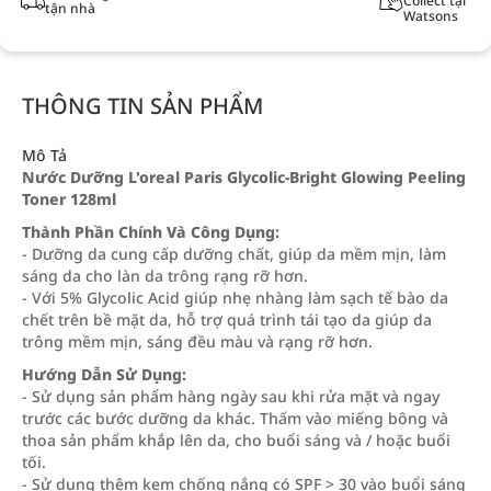
Collect tại
tận nhà
Watsons
THÔNG TIN SẢN PHẨM
Mô Tả
Nước Dưỡng L'oreal Paris Glycolic-Bright Glowing Peeling
Toner 128ml
Thành Phần Chính Và Công Dụng:
- Dưỡng da cung cấp dưỡng chất, giúp da mềm mịn, làm
sáng da cho làn da trông rạng rỡ hơn.
- Với 5% Glycolic Acid giúp nhẹ nhàng làm sạch tế bào da
chết trên bề mặt da, hỗ trợ quá trình tái tạo da giúp da
trông mềm mịn, sáng đều màu và rạng rỡ hơn.
Hướng Dẫn Sử Dụng:
- Sử dụng sản phẩm hàng ngày sau khi rửa mặt và ngay
trước các bước dưỡng da khác. Thấm vào miếng bông và
thoa sản phẩm khắp lên da, cho buổi sáng và / hoặc buổi
tối.
- Sử dụng thêm kem chống nắng có SPF > 30 vào buổi sáng