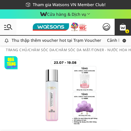
Giao hàng nhanh 24h - Áp dụng khu vực TP. Hồ Chí Minh
Miễn phí giao hàng cho đơn hàng từ 249,000Đ
Tham gia Watsons VN Member Club!
Cửa hàng & Dịch vụ
0
Thu thập thêm voucher hot tại Trạm Voucher
Thu thập thêm voucher hot tại Trạm Voucher
Cảnh báo An
TRANG CHỦ
/
CHĂM SÓC DA
/
CHĂM SÓC DA MẶT
/
TONER - NƯỚC HOA 