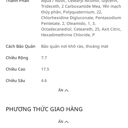
Thành Phần
Aqua / Nước, Cetearyl Alcohol, Glycerin,
Trideceth, 2 Carboxamide Mea, Yến mạch
thủy phân, Polyquaternium, 22,
Chlorhexidine Digluconate, Pentasodium
Pentetate, 2, Oleamido, 1, 3,
Octadecanediol, Ceteareth, 25, Axit Citric,
Hexadimethrine Chloride, P
Cách Bảo Quản
Bảo quản nơi khô ráo, thoáng mát
Chiều Rộng
7.7
Chiều Cao
17.5
Chiều Sâu
4.6
ẨN
PHƯƠNG THỨC GIAO HÀNG
ẨN