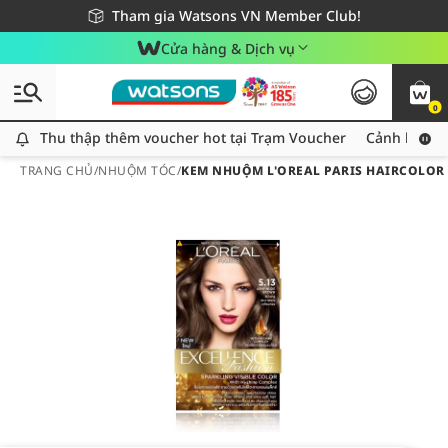
Giao hàng nhanh 24h - Áp dụng khu vực TP. Hồ Chí Minh
Miễn phí giao hàng cho đơn hàng từ 249,000Đ
Tham gia Watsons VN Member Club!
Cửa hàng & Dịch vụ
0
Thu thập thêm voucher hot tại Trạm Voucher
Thu thập thêm voucher hot tại Trạm Voucher
Cảnh báo An
TRANG CHỦ
/
NHUỘM TÓC
/
KEM NHUỘM L'OREAL PARIS HAIRCOLOR 