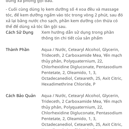
dùng xà phòng gội đầu.
- Cuối cùng dùng lọ kem dưỡng số 4 xoa đều và massage
tóc, để kem dưỡng ngấm vào tóc trong vòng 2 phút, sau đó
xả lại bằng nước cho sạch, phần kem dưỡng còn thừa có
thể để dùng xả tóc lần gội sau.
Cách Sử Dụng
Xem hướng dẫn sử dụng trong phần
thông tin chi tiết của sản phẩm
Thành Phần
Aqua / Nước, Cetearyl Alcohol, Glycerin,
Trideceth, 2 Carboxamide Mea, Yến mạch
thủy phân, Polyquaternium, 22,
Chlorhexidine Digluconate, Pentasodium
Pentetate, 2, Oleamido, 1, 3,
Octadecanediol, Ceteareth, 25, Axit Citric,
Hexadimethrine Chloride, P
Cách Bảo Quản
Aqua / Nước, Cetearyl Alcohol, Glycerin,
Trideceth, 2 Carboxamide Mea, Yến mạch
thủy phân, Polyquaternium, 22,
Chlorhexidine Digluconate, Pentasodium
Pentetate, 2, Oleamido, 1, 3,
Octadecanediol, Ceteareth, 25, Axit Citric,