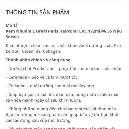
THÔNG TIN SẢN PHẨM
Mô Tả
Kem Nhuộm L'Oreal Paris Haircolor EXC 172ml.#6.35 Nâu
Socola
Kem nhuộm chăm sóc tóc chắc khỏe với 3 dưỡng chất: Pro-
keratin, Ceramide, Collagen.
Thành phần chính và công dụng:
- Dưỡng chất Pro-keratin – phục hồi cho mái tóc chắc khỏe.
- Ceramide – bảo vệ và làm mượt tóc.
- Collagen – nuôi dưỡng cho mái tóc dày hơn.
- Giúp bạn gái có mái tóc đều màu, bóng mượt, mềm mại
và khỏe mạnh ngay cả sau khi nhuộm.
- Không những mang đến cho bạn mái tóc với tông màu
đẹp ấn tượng mà sản phẩm còn giúp bảo vệ tóc bạn khỏi
các tác động xấu của môi trường.
- Với các tông màu sang trọng, thời trang, sản phẩm rất