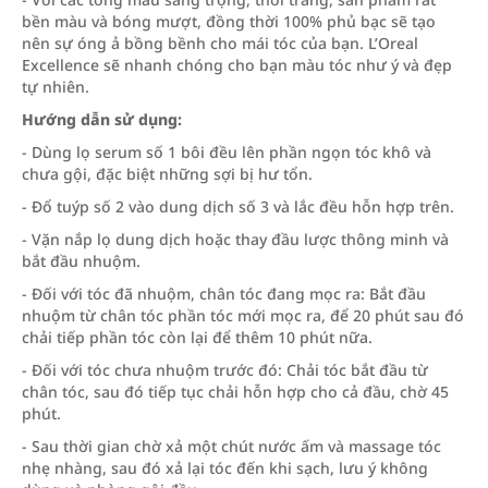
bền màu và bóng mượt, đồng thời 100% phủ bạc sẽ tạo
nên sự óng ả bồng bềnh cho mái tóc của bạn. L’Oreal
Excellence sẽ nhanh chóng cho bạn màu tóc như ý và đẹp
tự nhiên.
Hướng dẫn sử dụng:
- Dùng lọ serum số 1 bôi đều lên phần ngọn tóc khô và
chưa gội, đặc biệt những sợi bị hư tổn.
- Đổ tuýp số 2 vào dung dịch số 3 và lắc đều hỗn hợp trên.
- Vặn nắp lọ dung dịch hoặc thay đầu lược thông minh và
bắt đầu nhuộm.
- Đối với tóc đã nhuộm, chân tóc đang mọc ra: Bắt đầu
nhuộm từ chân tóc phần tóc mới mọc ra, để 20 phút sau đó
chải tiếp phần tóc còn lại để thêm 10 phút nữa.
- Đối với tóc chưa nhuộm trước đó: Chải tóc bắt đầu từ
chân tóc, sau đó tiếp tục chải hỗn hợp cho cả đầu, chờ 45
phút.
- Sau thời gian chờ xả một chút nước ấm và massage tóc
nhẹ nhàng, sau đó xả lại tóc đến khi sạch, lưu ý không