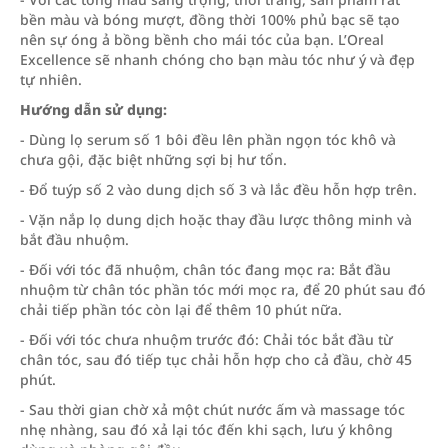
bền màu và bóng mượt, đồng thời 100% phủ bạc sẽ tạo
nên sự óng ả bồng bềnh cho mái tóc của bạn. L’Oreal
Excellence sẽ nhanh chóng cho bạn màu tóc như ý và đẹp
tự nhiên.
Hướng dẫn sử dụng:
- Dùng lọ serum số 1 bôi đều lên phần ngọn tóc khô và
chưa gội, đặc biệt những sợi bị hư tổn.
- Đổ tuýp số 2 vào dung dịch số 3 và lắc đều hỗn hợp trên.
- Vặn nắp lọ dung dịch hoặc thay đầu lược thông minh và
bắt đầu nhuộm.
- Đối với tóc đã nhuộm, chân tóc đang mọc ra: Bắt đầu
nhuộm từ chân tóc phần tóc mới mọc ra, để 20 phút sau đó
chải tiếp phần tóc còn lại để thêm 10 phút nữa.
- Đối với tóc chưa nhuộm trước đó: Chải tóc bắt đầu từ
chân tóc, sau đó tiếp tục chải hỗn hợp cho cả đầu, chờ 45
phút.
- Sau thời gian chờ xả một chút nước ấm và massage tóc
nhẹ nhàng, sau đó xả lại tóc đến khi sạch, lưu ý không