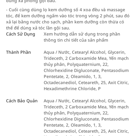
dùng xà phòng gội đầu.
- Cuối cùng dùng lọ kem dưỡng số 4 xoa đều và massage
tóc, để kem dưỡng ngấm vào tóc trong vòng 2 phút, sau đó
xả lại bằng nước cho sạch, phần kem dưỡng còn thừa có
thể để dùng xả tóc lần gội sau.
Cách Sử Dụng
Xem hướng dẫn sử dụng trong phần
thông tin chi tiết của sản phẩm
Thành Phần
Aqua / Nước, Cetearyl Alcohol, Glycerin,
Trideceth, 2 Carboxamide Mea, Yến mạch
thủy phân, Polyquaternium, 22,
Chlorhexidine Digluconate, Pentasodium
Pentetate, 2, Oleamido, 1, 3,
Octadecanediol, Ceteareth, 25, Axit Citric,
Hexadimethrine Chloride, P
Cách Bảo Quản
Aqua / Nước, Cetearyl Alcohol, Glycerin,
Trideceth, 2 Carboxamide Mea, Yến mạch
thủy phân, Polyquaternium, 22,
Chlorhexidine Digluconate, Pentasodium
Pentetate, 2, Oleamido, 1, 3,
Octadecanediol, Ceteareth, 25, Axit Citric,