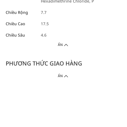
Hexadimethrine Chloride, P
Chiều Rộng
7.7
Chiều Cao
17.5
Chiều Sâu
4.6
ẨN
PHƯƠNG THỨC GIAO HÀNG
ẨN