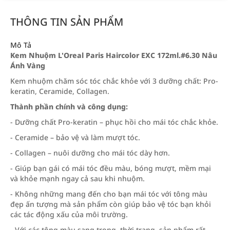
THÔNG TIN SẢN PHẨM
Mô Tả
Kem Nhuộm L'Oreal Paris Haircolor EXC 172ml.#6.30 Nâu
Ánh Vàng
Kem nhuộm chăm sóc tóc chắc khỏe với 3 dưỡng chất: Pro-
keratin, Ceramide, Collagen.
Thành phần chính và công dụng:
- Dưỡng chất Pro-keratin – phục hồi cho mái tóc chắc khỏe.
- Ceramide – bảo vệ và làm mượt tóc.
- Collagen – nuôi dưỡng cho mái tóc dày hơn.
- Giúp bạn gái có mái tóc đều màu, bóng mượt, mềm mại
và khỏe mạnh ngay cả sau khi nhuộm.
- Không những mang đến cho bạn mái tóc với tông màu
đẹp ấn tượng mà sản phẩm còn giúp bảo vệ tóc bạn khỏi
các tác động xấu của môi trường.
- Với các tông màu sang trọng, thời trang, sản phẩm rất