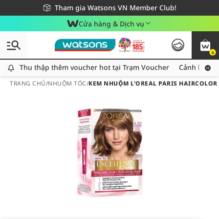
Giao hàng nhanh 24h - Áp dụng khu vực TP. Hồ Chí Minh
Miễn phí giao hàng cho đơn hàng từ 249,000Đ
Tham gia Watsons VN Member Club!
Cửa hàng & Dịch vụ
0
Thu thập thêm voucher hot tại Trạm Voucher
Thu thập thêm voucher hot tại Trạm Voucher
Cảnh báo An
TRANG CHỦ
/
NHUỘM TÓC
/
KEM NHUỘM L'OREAL PARIS HAIRCOLOR 