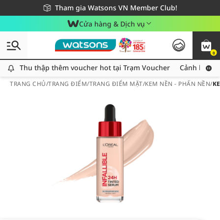
Giao hàng nhanh 24h - Áp dụng khu vực TP. Hồ Chí Minh
Miễn phí giao hàng cho đơn hàng từ 249,000Đ
Tham gia Watsons VN Member Club!
Cửa hàng & Dịch vụ
0
Thu thập thêm voucher hot tại Trạm Voucher
Thu thập thêm voucher hot tại Trạm Voucher
Cảnh báo An
TRANG CHỦ
/
TRANG ĐIỂM
/
TRANG ĐIỂM MẶT
/
KEM NỀN - PHẤN NỀN
/
KE