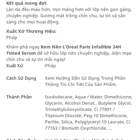
Kết quả mong đợi:
Làn da đều màu hơn, mịn màng hơn với lớp nền gọn gàng,
chuyên nghiệp. Gương mặt trông chỉn chu, tự tin và sẵn
sàng cho mọi hoạt động.
Xuất Xứ Thương Hiệu:
Pháp
Khám phá ngay
Kem Nền L'Oreal Paris Infallible 24H
Tinted Serum
để sở hữu lớp nền chuyên nghiệp, diện mạo
chỉn chu và tự tin mỗi ngày!
Xuất Xứ
Pháp
Cách Sử Dụng
Xem Hướng Dẫn Sử Dụng Trong Phần
Thông Tin Chi Tiết Của Sản Phẩm.
Thành Phần
Isododecane, Aqua / Water, Dimethicone,
Glycerin, Alcohol Denat., Butylene Glycol,
Trimethylsiloxysilicate, Ci 77891 /
Titanium Dioxide, Peg-10 Dimethicone,
Perlite, Silica, Polyglyceryl-10 Laurate, Ci
77163 / Bismuth Oxychloride, …