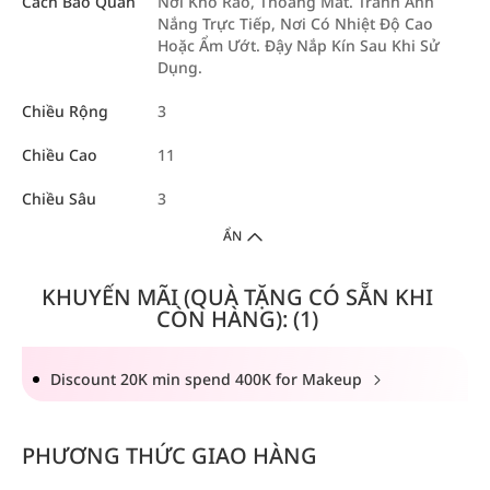
Cách Bảo Quản
Nơi Khô Ráo, Thoáng Mát. Tránh Ánh
Nắng Trực Tiếp, Nơi Có Nhiệt Độ Cao
Hoặc Ẩm Ướt. Đậy Nắp Kín Sau Khi Sử
Dụng.
Chiều Rộng
3
Chiều Cao
11
Chiều Sâu
3
ẨN
KHUYẾN MÃI (QUÀ TẶNG CÓ SẴN KHI
CÒN HÀNG): (1)
Discount 20K min spend 400K for Makeup
PHƯƠNG THỨC GIAO HÀNG