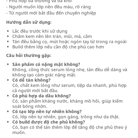
- Phù hợp da thường và da khô
- Người muốn lớp nền đều màu, rõ ràng
- Từ người mới bắt đầu đến chuyên nghiệp
Hướng dẫn sử dụng:
Lắc đều trước khi sử dụng
Chấm kem nền lên trán, mũi, má, cằm
Tán đều bằng cọ, mút hoặc ngón tay từ trong ra ngoài
Build thêm lớp nếu cần độ che phủ cao hơn
Câu hỏi thường gặp:
Sản phẩm có nặng mặt không?
Không, công thức serum lỏng nhẹ, tán đều dễ dàng và
không tạo cảm giác nặng mặt.
Có dễ tán không?
Có, chất kem lỏng như serum, tiệp da nhanh, phù hợp
cả người mới bắt đầu.
Có phù hợp da dầu không?
Có, sản phẩm kháng nước, kháng mồ hôi, giúp kiểm
soát bóng nhờn.
Có tạo lớp nền tự nhiên không?
Có, lớp nền tự nhiên, gọn gàng, trông như da thật.
Có build được độ che phủ không?
Có, bạn có thể tán thêm lớp để tăng độ che phủ theo ý
muốn.