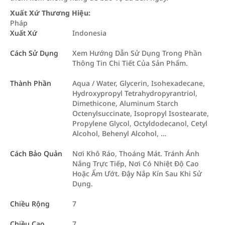
Xuất Xứ Thương Hiệu:
Pháp
Xuất Xứ
Indonesia
Cách Sử Dụng
Xem Hướng Dẫn Sử Dụng Trong Phần
Thông Tin Chi Tiết Của Sản Phẩm.
Thành Phần
Aqua / Water, Glycerin, Isohexadecane,
Hydroxypropyl Tetrahydropyrantriol,
Dimethicone, Aluminum Starch
Octenylsuccinate, Isopropyl Isostearate,
Propylene Glycol, Octyldodecanol, Cetyl
Alcohol, Behenyl Alcohol, …
Cách Bảo Quản
Nơi Khô Ráo, Thoáng Mát. Tránh Ánh
Nắng Trực Tiếp, Nơi Có Nhiệt Độ Cao
Hoặc Ẩm Ướt. Đậy Nắp Kín Sau Khi Sử
Dụng.
Chiều Rộng
7
Chiều Cao
7