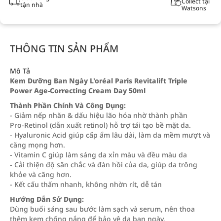
Collect tại
tận nhà
Watsons
THÔNG TIN SẢN PHẨM
Mô Tả
Kem Dưỡng Ban Ngày L'oréal Paris Revitalift Triple
Power Age-Correcting Cream Day 50ml
Thành Phần Chính Và Công Dụng:
- Giảm nếp nhăn & dấu hiệu lão hóa nhờ thành phần
Pro‑Retinol (dẫn xuất retinol) hỗ trợ tái tạo bề mặt da.
- Hyaluronic Acid giúp cấp ẩm lâu dài, làm da mềm mượt và
căng mọng hơn.
- Vitamin C giúp làm sáng da xỉn màu và đều màu da
- Cải thiện độ săn chắc và đàn hồi của da, giúp da trông
khỏe và căng hơn.
- Kết cấu thấm nhanh, không nhờn rít, dễ tán
Hướng Dẫn Sử Dụng:
Dùng buổi sáng sau bước làm sạch và serum, nên thoa
thêm kem chống nắng để bảo vệ da ban ngày.