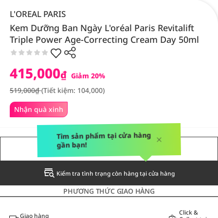
L'OREAL PARIS
Kem Dưỡng Ban Ngày L'oréal Paris Revitalift
Triple Power Age-Correcting Cream Day 50ml
415,000
₫
Giảm 20%
519,000₫
(Tiết kiệm: 104,000)
Nhận quà xinh
Tìm sản phẩm tại cửa hàng
gần bạn!
THÔNG BÁO CHO TÔI
Kiểm tra tình trạng còn hàng tại cửa hàng
PHƯƠNG THỨC GIAO HÀNG
Click &
Giao hàng