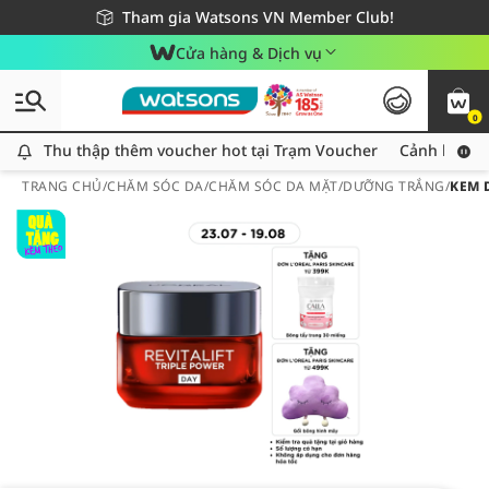
Giao hàng nhanh 24h - Áp dụng khu vực TP. Hồ Chí Minh
Miễn phí giao hàng cho đơn hàng từ 249,000Đ
Tham gia Watsons VN Member Club!
Cửa hàng & Dịch vụ
0
Thu thập thêm voucher hot tại Trạm Voucher
Thu thập thêm voucher hot tại Trạm Voucher
Cảnh báo An
TRANG CHỦ
/
CHĂM SÓC DA
/
CHĂM SÓC DA MẶT
/
DƯỠNG TRẮNG
/
KEM 