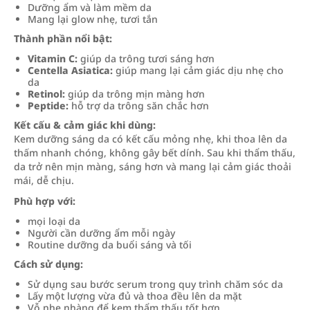
Dưỡng ẩm và làm mềm da
Mang lại glow nhẹ, tươi tắn
Thành phần nổi bật:
Vitamin C:
giúp da trông tươi sáng hơn
Centella Asiatica:
giúp mang lại cảm giác dịu nhẹ cho
da
Retinol:
giúp da trông mịn màng hơn
Peptide:
hỗ trợ da trông săn chắc hơn
Kết cấu & cảm giác khi dùng:
Kem dưỡng sáng da có kết cấu mỏng nhẹ, khi thoa lên da
thấm nhanh chóng, không gây bết dính. Sau khi thẩm thấu,
da trở nên mịn màng, sáng hơn và mang lại cảm giác thoải
mái, dễ chịu.
Phù hợp với:
mọi loại da
Người cần dưỡng ẩm mỗi ngày
Routine dưỡng da buổi sáng và tối
Cách sử dụng:
Sử dụng sau bước serum trong quy trình chăm sóc da
Lấy một lượng vừa đủ và thoa đều lên da mặt
Vỗ nhẹ nhàng để kem thẩm thấu tốt hơn