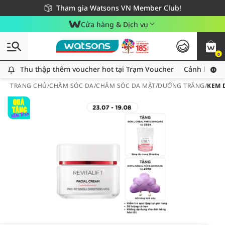
Giao hàng nhanh 24h - Áp dụng khu vực TP. Hồ Chí Minh
Miễn phí giao hàng cho đơn hàng từ 249,000Đ
Tham gia Watsons VN Member Club!
Cửa hàng & Dịch vụ
0
Thu thập thêm voucher hot tại Trạm Voucher
Thu thập thêm voucher hot tại Trạm Voucher
Cảnh báo An
TRANG CHỦ
/
CHĂM SÓC DA
/
CHĂM SÓC DA MẶT
/
DƯỠNG TRẮNG
/
KEM 