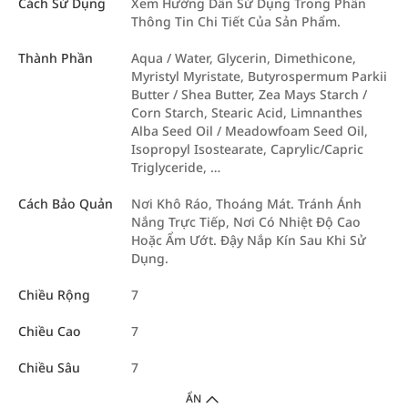
Cách Sử Dụng
Xem Hướng Dẫn Sử Dụng Trong Phần
Thông Tin Chi Tiết Của Sản Phẩm.
Thành Phần
Aqua / Water, Glycerin, Dimethicone,
Myristyl Myristate, Butyrospermum Parkii
Butter / Shea Butter, Zea Mays Starch /
Corn Starch, Stearic Acid, Limnanthes
Alba Seed Oil / Meadowfoam Seed Oil,
Isopropyl Isostearate, Caprylic/Capric
Triglyceride, …
Cách Bảo Quản
Nơi Khô Ráo, Thoáng Mát. Tránh Ánh
Nắng Trực Tiếp, Nơi Có Nhiệt Độ Cao
Hoặc Ẩm Ướt. Đậy Nắp Kín Sau Khi Sử
Dụng.
Chiều Rộng
7
Chiều Cao
7
Chiều Sâu
7
ẨN