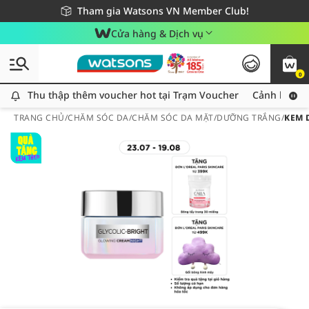
Giao hàng nhanh 24h - Áp dụng khu vực TP. Hồ Chí Minh
Miễn phí giao hàng cho đơn hàng từ 249,000Đ
Tham gia Watsons VN Member Club!
Cửa hàng & Dịch vụ
0
Thu thập thêm voucher hot tại Trạm Voucher
Thu thập thêm voucher hot tại Trạm Voucher
Cảnh báo An
TRANG CHỦ
/
CHĂM SÓC DA
/
CHĂM SÓC DA MẶT
/
DƯỠNG TRẮNG
/
KEM 