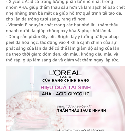
- Glycolic Acid có́ trọng lượng phân tử nhỏ nhất trong
nhóm AHA, giúp thẩm thấu sâu hơn và làm sạch tế bào chết
nhẹ nhàng trên bề mặt da giúp hỗ trợ quá trình tái tạo da,
cho làn da trông tươi sáng, rạng rỡ hơn.
- Vitamin E nguyên chất trong các hạt nhỏ liti, thẩm thấu
nhanh dưới da giúp chống oxy hóa & phục hồi làn da.
- Dòng sản phẩm Glycolic Bright lấy ý tưởng từ liệu pháp
peel da hóa học, tác động vào 4 khía cạnh chính của sự
phát sáng của làn da để có thể làm giảm độ sáng của làn
da theo thời gian: đốm đen, xỉn màu, không đều màu và
thô ráp, giúp làm sáng da và giảm vết thâm ngay lập tức.