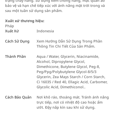
trạng cháy nắng. Sử dụng kem chống nắng, mặc quần áo
bảo vệ và hạn chế tiếp xúc với ánh nắng mặt trời trong và
sau một tuần sử dụng sản phẩm.
Xuất xứ thương hiệu:
Pháp
Xuất Xứ
Indonesia
Cách Sử Dụng
Xem Hướng Dẫn Sử Dụng Trong Phần
Thông Tin Chi Tiết Của Sản Phẩm.
Thành Phần
Aqua / Water, Glycerin, Niacinamide,
Alcohol, Dipropylene Glycol,
Dimethicone, Butylene Glycol, Peg-8,
Peg/Ppg/Polybutylene Glycol-8/5/3
Glycerin, Zea Mays Starch / Corn Starch,
Ci 16035 / Red 40, Ellagic Acid, Carbomer,
Glycolic Acid, Dimethiconol..
Cách Bảo Quản
Nơi khô ráo, thoáng mát. Tránh ánh nắng
trực tiếp, nơi có nhiệt độ cao hoặc ẩm
ướt. Đậy nắp kín sau khi sử dụng.