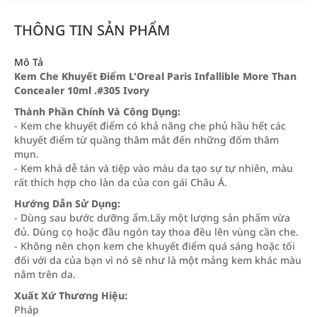
THÔNG TIN SẢN PHẨM
Mô Tả
Kem Che Khuyết Điểm L'Oreal Paris Infallible More Than
Concealer 10ml .#305 Ivory
Thành Phần Chính Và Công Dụng:
- Kem che khuyết điểm có khả năng che phủ hầu hết các
khuyết điểm từ quầng thâm mắt đến những đốm thâm
mụn.
- Kem khá dễ tán và tiệp vào màu da tạo sự tự nhiên, màu
rất thích hợp cho làn da của con gái Châu Á.
Hướng Dẫn Sử Dụng:
- Dùng sau bước dưỡng ẩm.Lấy một lượng sản phẩm vừa
đủ. Dùng cọ hoặc đầu ngón tay thoa đều lên vùng cần che.
- Không nên chọn kem che khuyết điểm quá sáng hoặc tối
đối với da của bạn vì nó sẽ như là một mảng kem khác màu
nằm trên da.
Xuất Xứ Thương Hiệu:
Pháp