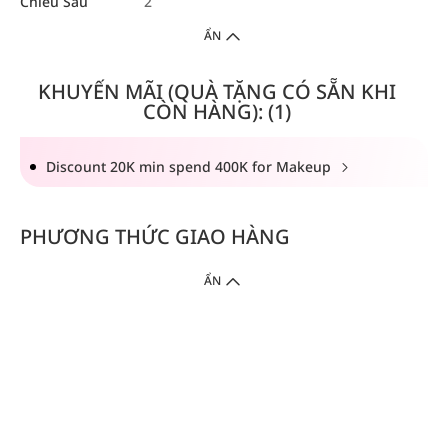
Chiều Sâu
2
ẨN
KHUYẾN MÃI (QUÀ TẶNG CÓ SẴN KHI
CÒN HÀNG): (1)
Discount 20K min spend 400K for Makeup
PHƯƠNG THỨC GIAO HÀNG
ẨN