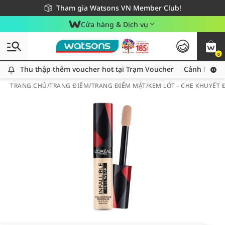
Giao hàng nhanh 24h - Áp dụng khu vực TP. Hồ Chí Minh
Miễn phí giao hàng cho đơn hàng từ 249,000Đ
Tham gia Watsons VN Member Club!
Cửa hàng & Dịch vụ
0
Thu thập thêm voucher hot tại Trạm Voucher
Thu thập thêm voucher hot tại Trạm Voucher
Cảnh báo An
TRANG CHỦ
/
TRANG ĐIỂM
/
TRANG ĐIỂM MẶT
/
KEM LÓT - CHE KHUYẾT 