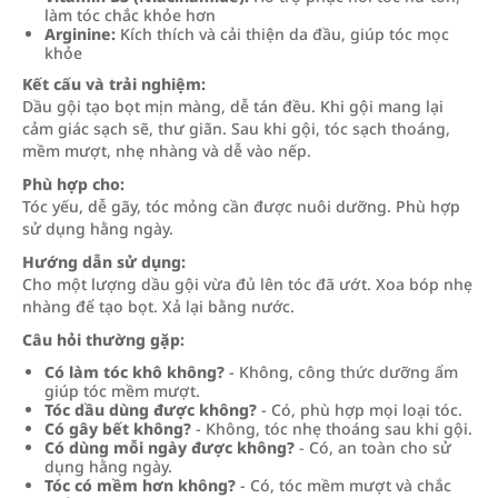
làm tóc chắc khỏe hơn
Arginine:
Kích thích và cải thiện da đầu, giúp tóc mọc
khỏe
Kết cấu và trải nghiệm:
Dầu gội tạo bọt mịn màng, dễ tán đều. Khi gội mang lại
cảm giác sạch sẽ, thư giãn. Sau khi gội, tóc sạch thoáng,
mềm mượt, nhẹ nhàng và dễ vào nếp.
Phù hợp cho:
Tóc yếu, dễ gãy, tóc mỏng cần được nuôi dưỡng. Phù hợp
sử dụng hằng ngày.
Hướng dẫn sử dụng:
Cho một lượng dầu gội vừa đủ lên tóc đã ướt. Xoa bóp nhẹ
nhàng để tạo bọt. Xả lại bằng nước.
Câu hỏi thường gặp:
Có làm tóc khô không?
- Không, công thức dưỡng ẩm
giúp tóc mềm mượt.
Tóc dầu dùng được không?
- Có, phù hợp mọi loại tóc.
Có gây bết không?
- Không, tóc nhẹ thoáng sau khi gội.
Có dùng mỗi ngày được không?
- Có, an toàn cho sử
dụng hằng ngày.
Tóc có mềm hơn không?
- Có, tóc mềm mượt và chắc