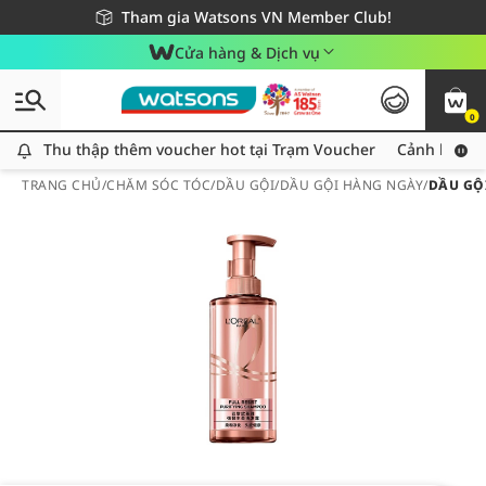
Giao hàng nhanh 24h - Áp dụng khu vực TP. Hồ Chí Minh
Miễn phí giao hàng cho đơn hàng từ 249,000Đ
Tham gia Watsons VN Member Club!
Cửa hàng & Dịch vụ
0
Thu thập thêm voucher hot tại Trạm Voucher
Thu thập thêm voucher hot tại Trạm Voucher
Cảnh báo An
TRANG CHỦ
/
CHĂM SÓC TÓC
/
DẦU GỘI
/
DẦU GỘI HÀNG NGÀY
/
DẦU GỘI