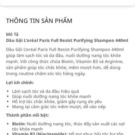
THÔNG TIN SẢN PHẨM
Mô Tả
Dầu Gội L'oréal Paris Full Resist Purifying Shampoo 440ml
Dầu Gội L'oréal Paris Full Resist Purifying Shampoo 440ml
giúp làm sạch tóc và da đầu, nuôi dưỡng nang tóc khỏe
mạnh. Với công thức chứa Biotin, Vitamin B3 và Arginine,
sản phẩm giúp tóc chắc khỏe, mềm mượt hơn, dễ dùng
trong routine chăm sóc tóc hằng ngày.
Lợi ích chính:
Làm sạch tóc và da đầu hiệu quả
Giúp nuôi dưỡng nang tóc khỏe mạnh
Hỗ trợ tóc chắc khỏe, giảm gãy rụng do yếu
Mang lại cảm giác tóc mềm mượt, dễ vào nếp
Thành phần nổi bật:
Biotin:
Nuôi dưỡng nang tóc, thúc đẩy sản xuất các sợi
tóc khỏe mạnh
Vitamin B3 (Niacinamide):
Hỗ trợ phục hồi tóc hư tổn,