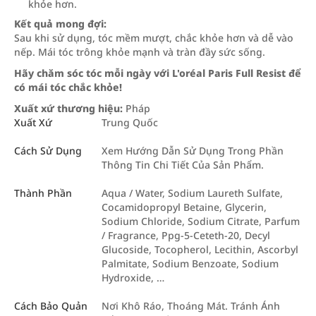
khỏe hơn.
Kết quả mong đợi:
Sau khi sử dụng, tóc mềm mượt, chắc khỏe hơn và dễ vào
nếp. Mái tóc trông khỏe mạnh và tràn đầy sức sống.
Hãy chăm sóc tóc mỗi ngày với L'oréal Paris Full Resist để
có mái tóc chắc khỏe!
Xuất xứ thương hiệu:
Pháp
Xuất Xứ
Trung Quốc
Cách Sử Dụng
Xem Hướng Dẫn Sử Dụng Trong Phần
Thông Tin Chi Tiết Của Sản Phẩm.
Thành Phần
Aqua / Water, Sodium Laureth Sulfate,
Cocamidopropyl Betaine, Glycerin,
Sodium Chloride, Sodium Citrate, Parfum
/ Fragrance, Ppg-5-Ceteth-20, Decyl
Glucoside, Tocopherol, Lecithin, Ascorbyl
Palmitate, Sodium Benzoate, Sodium
Hydroxide, …
Cách Bảo Quản
Nơi Khô Ráo, Thoáng Mát. Tránh Ánh