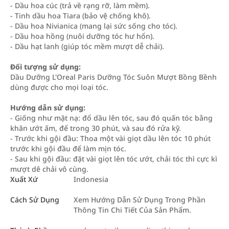
- Dầu hoa cúc (trả về rạng rỡ, làm mềm).
- Tinh dầu hoa Tiara (bảo vệ chống khô).
- Dầu hoa Nivianica (mang lại sức sống cho tóc).
- Dầu hoa hồng (nuôi dưỡng tóc hư hổn).
- Dầu hạt lanh (giúp tóc mềm mượt dễ chải).
Đối tượng sử dụng:
Dầu Dưỡng L'Oreal Paris Dưỡng Tóc Suôn Mượt Bồng Bềnh
dùng được cho mọi loại tóc.
Hướng dẫn sử dụng:
- Giống như mặt nạ: đổ dầu lên tóc, sau đó quấn tóc bằng
khăn ướt ấm, để trong 30 phút, và sau đó rửa kỹ.
- Trước khi gội đầu: Thoa một vài giọt dầu lên tóc 10 phút
trước khi gội đầu để làm mịn tóc.
- Sau khi gội đầu: đặt vài giọt lên tóc ướt, chải tóc thì cực kì
mượt dê chải vô cùng.
Xuất Xứ
Indonesia
Cách Sử Dụng
Xem Hướng Dẫn Sử Dụng Trong Phần
Thông Tin Chi Tiết Của Sản Phẩm.