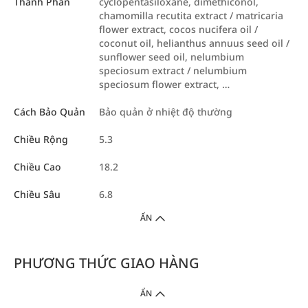
Thành Phần
cyclopentasiloxane, dimethiconol,
chamomilla recutita extract / matricaria
flower extract, cocos nucifera oil /
coconut oil, helianthus annuus seed oil /
sunflower seed oil, nelumbium
speciosum extract / nelumbium
speciosum flower extract, …
Cách Bảo Quản
Bảo quản ở nhiệt độ thường
Chiều Rộng
5.3
Chiều Cao
18.2
Chiều Sâu
6.8
ẨN
PHƯƠNG THỨC GIAO HÀNG
ẨN