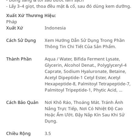
- Lấy 3–4 giọt, thoa đều mặt & cổ, sau đó dùng kem dưỡng.
Xuất Xứ Thương Hiệu:
Pháp
Xuất Xứ
Indonesia
Cách Sử Dụng
Xem Hướng Dẫn Sử Dụng Trong Phần
Thông Tin Chi Tiết Của Sản Phẩm.
Thành Phần
Aqua / Water, Bifida Ferment Lysate,
Glycerin, Alcohol Denat., Polyglyceryl-4
Caprate, Sodium Hyaluronate, Betaine,
Acetyl Dipeptide-1 Cetyl Ester, Acetyl
Hexapeptide-8, Palmitoyl Tetrapeptide-7,
Palmitoyl Tripeptide-1, Phytic Acid, …
Cách Bảo Quản
Nơi Khô Ráo, Thoáng Mát. Tránh Ánh
Nắng Trực Tiếp, Nơi Có Nhiệt Độ Cao
Hoặc Ẩm Ướt. Đậy Nắp Kín Sau Khi Sử
Dụng.
Chiều Rộng
3.5