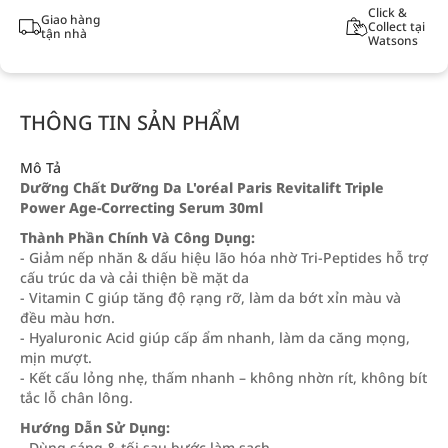
Click &
Giao hàng
Collect tại
tận nhà
Watsons
THÔNG TIN SẢN PHẨM
Mô Tả
Dưỡng Chất Dưỡng Da L'oréal Paris Revitalift Triple
Power Age-Correcting Serum 30ml
Thành Phần Chính Và Công Dụng:
- Giảm nếp nhăn & dấu hiệu lão hóa nhờ Tri‑Peptides hỗ trợ
cấu trúc da và cải thiện bề mặt da
- Vitamin C giúp tăng độ rạng rỡ, làm da bớt xỉn màu và
đều màu hơn.
- Hyaluronic Acid giúp cấp ẩm nhanh, làm da căng mọng,
mịn mượt.
- Kết cấu lỏng nhẹ, thấm nhanh – không nhờn rít, không bít
tắc lỗ chân lông.
Hướng Dẫn Sử Dụng:
- Dùng sáng & tối sau bước làm sạch