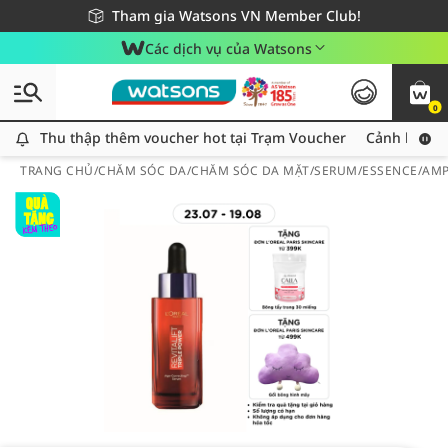
Giao hàng nhanh 24h - Áp dụng khu vực TP. Hồ Chí Minh
Miễn phí giao hàng cho đơn hàng từ 249,000Đ
Tham gia Watsons VN Member Club!
Các dịch vụ của Watsons
0
Thu thập thêm voucher hot tại Trạm Voucher
Thu thập thêm voucher hot tại Trạm Voucher
Cảnh báo An
TRANG CHỦ
/
CHĂM SÓC DA
/
CHĂM SÓC DA MẶT
/
SERUM/ESSENCE/AM