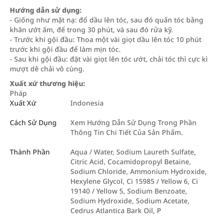
Hướng dẫn sử dụng:
- Giống như mặt nạ: đổ dầu lên tóc, sau đó quấn tóc bằng
khăn ướt ấm, để trong 30 phút, và sau đó rửa kỹ.
- Trước khi gội đầu: Thoa một vài giọt dầu lên tóc 10 phút
trước khi gội đầu để làm mịn tóc.
- Sau khi gội đầu: đặt vài giọt lên tóc ướt, chải tóc thì cực kì
mượt dê chải vô cùng.
Xuất xứ thương hiệu:
Pháp
Xuất Xứ
Indonesia
Cách Sử Dụng
Xem Hướng Dẫn Sử Dụng Trong Phần
Thông Tin Chi Tiết Của Sản Phẩm.
Thành Phần
Aqua / Water, Sodium Laureth Sulfate,
Citric Acid, Cocamidopropyl Betaine,
Sodium Chloride, Ammonium Hydroxide,
Hexylene Glycol, Ci 15985 / Yellow 6, Ci
19140 / Yellow 5, Sodium Benzoate,
Sodium Hydroxide, Sodium Acetate,
Cedrus Atlantica Bark Oil, P