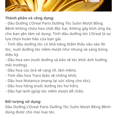
Thành phần và công dụng:
- Dầu Dưỡng L'Oreal Paris Dưỡng Tóc Suôn Mượt Bồng
Bềnh không chứa hóa chất độc hại, không gây kích ứng da,
cho bạn yên tâm sử dụng. Tinh dầu dưỡng tóc L'Oreal là sự
lựa chọn hoàn hảo của bạn gái.
- Tinh dầu dưỡng tóc có khả năng thẩm thấu sâu vào lõi
tóc, nuôi dưỡng tóc mềm mượt như nhung và sáng bóng
diệu kỳ.
- Dầu hoa sen (nuôi dưỡng và bảo vệ tóc khỏi ảnh hưởng
môi trường).
- Dầu hoa cúc (trả về rạng rỡ, làm mềm).
- Tinh dầu hoa Tiara (bảo vệ chống khô).
- Dầu hoa Nivianica (mang lại sức sống cho tóc).
- Dầu hoa hồng (nuôi dưỡng tóc hư hổn).
- Dầu hạt lanh (giúp tóc mềm mượt dễ chải).
Đối tượng sử dụng:
Dầu Dưỡng L'Oreal Paris Dưỡng Tóc Suôn Mượt Bồng Bềnh
dùng được cho mọi loại tóc.