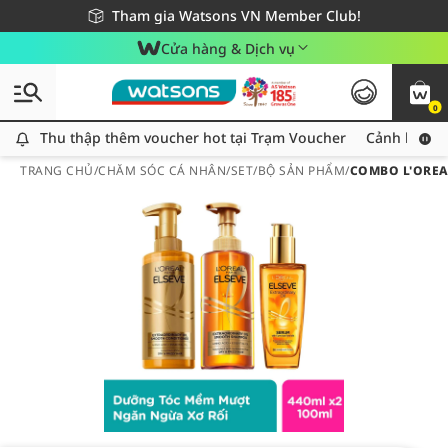
Giao hàng nhanh 24h - Áp dụng khu vực TP. Hồ Chí Minh
Miễn phí giao hàng cho đơn hàng từ 249,000Đ
Tham gia Watsons VN Member Club!
Cửa hàng & Dịch vụ
0
Thu thập thêm voucher hot tại Trạm Voucher
Thu thập thêm voucher hot tại Trạm Voucher
Cảnh báo An
TRANG CHỦ
/
CHĂM SÓC CÁ NHÂN
/
SET/BỘ SẢN PHẨM
/
COMBO L'OREA