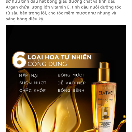
sở hữu tinh dầu hạt bông giàu dưỡng chất và tinh dầu
Argan chứa lượng lớn vitamin E, tinh dầu nuôi dưỡng tóc
từ sâu bên trong lõi, cho tóc mềm mượt như nhung và
sáng bóng diệu kỳ.