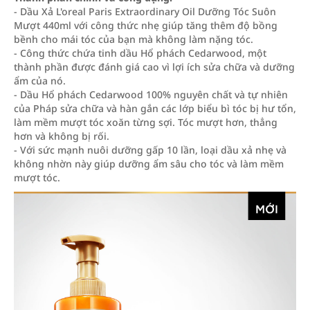
- Dầu Xả L'oreal Paris Extraordinary Oil Dưỡng Tóc Suôn
Mượt 440ml với công thức nhẹ giúp tăng thêm độ bồng
bềnh cho mái tóc của bạn mà không làm nặng tóc.
- Công thức chứa tinh dầu Hổ phách Cedarwood, một
thành phần được đánh giá cao vì lợi ích sửa chữa và dưỡng
ẩm của nó.
- Dầu Hổ phách Cedarwood 100% nguyên chất và tự nhiên
của Pháp sửa chữa và hàn gắn các lớp biểu bì tóc bị hư tổn,
làm mềm mượt tóc xoăn từng sợi. Tóc mượt hơn, thẳng
hơn và không bị rối.
- Với sức mạnh nuôi dưỡng gấp 10 lần, loại dầu xả nhẹ và
không nhờn này giúp dưỡng ẩm sâu cho tóc và làm mềm
mượt tóc.