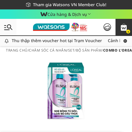
Giao hàng nhanh 24h - Áp dụng khu vực TP. Hồ Chí Minh
Miễn phí giao hàng cho đơn hàng từ 249,000Đ
Tham gia Watsons VN Member Club!
Cửa hàng & Dịch vụ
0
Thu thập thêm voucher hot tại Trạm Voucher
Thu thập thêm voucher hot tại Trạm Voucher
Cảnh báo An
TRANG CHỦ
/
CHĂM SÓC CÁ NHÂN
/
SET/BỘ SẢN PHẨM
/
COMBO L'OREA