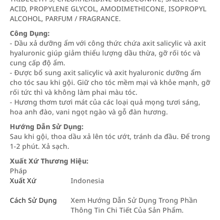
ACID, PROPYLENE GLYCOL, AMODIMETHICONE, ISOPROPYL
ALCOHOL, PARFUM / FRAGRANCE.
Công Dụng:
- Dầu xả dưỡng ẩm với công thức chứa axit salicylic và axit
hyaluronic giúp giảm thiểu lượng dầu thừa, gỡ rối tóc và
cung cấp độ ẩm.
- Được bổ sung axit salicylic và axit hyaluronic dưỡng ẩm
cho tóc sau khi gội. Giữ cho tóc mềm mại và khỏe mạnh, gỡ
rối tức thì và không làm phai màu tóc.
- Hương thơm tươi mát của các loại quả mọng tươi sáng,
hoa anh đào, vani ngọt ngào và gỗ đàn hương.
Hướng Dẫn Sử Dụng:
Sau khi gội, thoa dầu xả lên tóc ướt, tránh da đầu. Để trong
1-2 phút. Xả sạch.
Xuất Xứ Thương Hiệu:
Pháp
Xuất Xứ
Indonesia
Cách Sử Dụng
Xem Hướng Dẫn Sử Dụng Trong Phần
Thông Tin Chi Tiết Của Sản Phẩm.