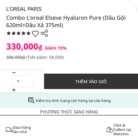
L'OREAL PARIS
Combo L'oreal Elseve Hyaluron Pure (Dầu Gội
620ml+Dầu Xả 375ml)
330,000
₫
Giảm 15%
388,000₫
(Tiết kiệm: 58,000)
THÊM VÀO GIỎ
Kiểm tra tình trạng còn hàng tại cửa hàng
PHƯƠNG THỨC GIAO HÀNG
Click &
Giao hàng
Collect tại
tận nhà
Watsons