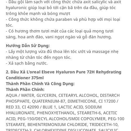
- Dầu gội làm sạch với công thức chứa axit salicylic và axit
hyaluronic giúp loại bỏ tới cặn bã trên da đầu, giúp tóc
trông khỏe mạnh và bóng mượt
- Công thức không chứa paraben và phù hợp với mọi loại
tóc.
- Có hương thơm tươi mát của các loại quả mọng tươi
sáng, hoa anh đào, vani ngọt ngào và gỗ đàn hương.
Hướng Dẫn Sử Dụng:
- Lấy một lượng vừa đủ thoa lên tóc ướt và massage nhẹ
nhàng từ chân tóc đến ngọn tóc.
- Xả sạch bằng nước.
2. Dầu Xả L'oreal Elseve Hyaluron Pure 72H Rehydrating
Conditioner 375ml
Thành Phần Chính Và Công Dụng:
Thành Phần Chính:
AQUA / WATER, GLYCERIN, CETEARYL ALCOHOL, DISTARCH
PHOSPHATE, QUATERNIUM-87, DIMETHICONE, CI 17200 /
RED 33, CI 42090 / BLUE 1, LACTIC ACID, SODIUM
HYALURONATE, PHENOXYETHANOL, STEARETH-6, ACETIC
ACID, PEG-150/DECYL ALCOHOL/SMDI COPOLYMER, PEG-100
STEARATE, BEHENTRIMONIUM CHLORIDE, TRIDECETH-10,
TRIDECETH-3, CHLORHEXIDINE DIGLUCONATE, SALICYLIC