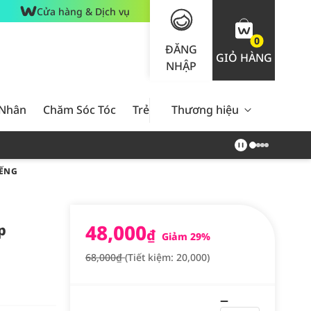
Cửa hàng & Dịch vụ
0
ĐĂNG
GIỎ HÀNG
NHẬP
 Nhân
Chăm Sóc Tóc
Trẻ Em
Thương hiệu
Nam Giới
Chăm Sóc 
IẾNG
48,000
p
₫
Giảm 29%
68,000₫
(Tiết kiệm: 20,000)