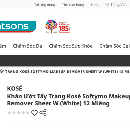
inh
Tiếng Việt
Tải ứng dụng
Tìm cửa hàng
Blog
iểm
Chăm Sóc Da
Chăm Sóc Sức Khỏe
Chăm Sóc Cá
ẨY TRANG KOSÉ SOFTYMO MAKEUP REMOVER SHEET W (WHITE) 12 M
KOSÉ
Khăn Ướt Tẩy Trang Kosé Softymo Makeu
Remover Sheet W (White) 12 Miếng