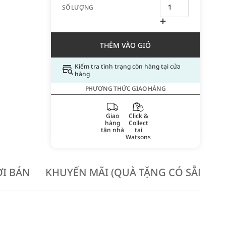
SỐ LƯỢNG
THÊM VÀO GIỎ
Kiểm tra tình trạng còn hàng tại cửa
hàng
PHƯƠNG THỨC GIAO HÀNG
Giao
Click &
hàng
Collect
tận nhà
tại
Watsons
I BÁN
KHUYẾN MÃI (QUÀ TẶNG CÓ SẴN KH