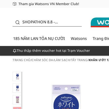
Tham gia Watsons VN Member Club!
Miễn phí giao hàng cho đơn hàng từ 249,000Đ
Giao hàng nhanh 24h - Áp dụng khu vực TP. Hồ Chí M
185 NĂM LAN TỎA NỤ
CƯỜI - GIẢM ĐẾN
SHOPATHON 8.8 -
50%
DEAL ĐỈNH
185 NĂM LAN TỎA NỤ CƯỜI
Watsons
Trang Đ
Thu thập thêm voucher hot tại Trạm Voucher
TRANG CHỦ
/
CHĂM SÓC DA
/
LÀM SẠCH
/
TẨY TRANG
/
KHĂN ƯỚT T