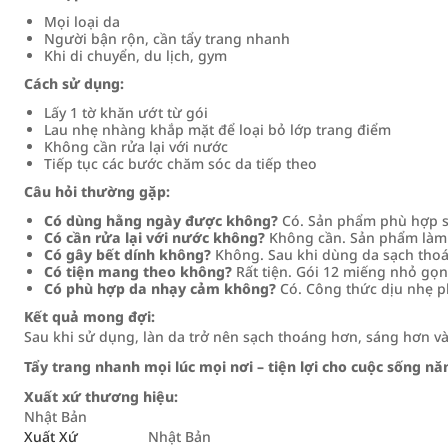
Mọi loại da
Người bận rộn, cần tẩy trang nhanh
Khi di chuyển, du lịch, gym
Cách sử dụng:
Lấy 1 tờ khăn ướt từ gói
Lau nhẹ nhàng khắp mặt để loại bỏ lớp trang điểm
Không cần rửa lại với nước
Tiếp tục các bước chăm sóc da tiếp theo
Câu hỏi thường gặp:
Có dùng hằng ngày được không?
Có. Sản phẩm phù hợp s
Có cần rửa lại với nước không?
Không cần. Sản phẩm làm 
Có gây bết dính không?
Không. Sau khi dùng da sạch thoá
Có tiện mang theo không?
Rất tiện. Gói 12 miếng nhỏ gọn
Có phù hợp da nhạy cảm không?
Có. Công thức dịu nhẹ ph
Kết quả mong đợi:
Sau khi sử dụng, làn da trở nên sạch thoáng hơn, sáng hơn và 
Tẩy trang nhanh mọi lúc mọi nơi – tiện lợi cho cuộc sống nă
Xuất xứ thương hiệu:
Nhật Bản
Xuất Xứ
Nhật Bản