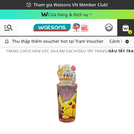
Giao hàng nhanh 24h - Áp dụng khu vực TP. Hồ Chí Minh
Miễn phí giao hàng cho đơn hàng từ 249,000Đ
Tham gia Watsons VN Member Club!
Cửa hàng & Dịch vụ
0
Thu thập thêm voucher hot tại Trạm Voucher
Thu thập thêm voucher hot tại Trạm Voucher
Cảnh báo An
TRANG CHỦ
/
CHĂM SÓC DA
/
LÀM SẠCH
/
DẦU TẨY TRANG
/
DẦU TẨY TRA