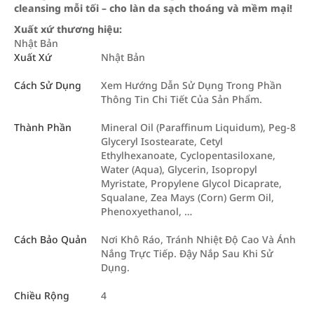
cleansing mỗi tối – cho làn da sạch thoáng và mềm mại!
Xuất xứ thương hiệu:
Nhật Bản
Xuất Xứ
Nhật Bản
Cách Sử Dụng
Xem Hướng Dẫn Sử Dụng Trong Phần
Thông Tin Chi Tiết Của Sản Phẩm.
Thành Phần
Mineral Oil (Paraffinum Liquidum), Peg-8
Glyceryl Isostearate, Cetyl
Ethylhexanoate, Cyclopentasiloxane,
Water (Aqua), Glycerin, Isopropyl
Myristate, Propylene Glycol Dicaprate,
Squalane, Zea Mays (Corn) Germ Oil,
Phenoxyethanol, …
Cách Bảo Quản
Nơi Khô Ráo, Tránh Nhiệt Độ Cao Và Ánh
Nắng Trực Tiếp. Đậy Nắp Sau Khi Sử
Dụng.
Chiều Rộng
4