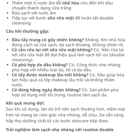
Thêm một ít nước ấm để
nhũ hóa
cho đến khi dầu
chuyển thành dạng sữa trắng
Rửa sạch với nước ấm
Tiếp tục với bước
sữa rửa mặt
để hoàn tất double
cleansing
Câu hỏi thường gặp:
Dầu tẩy trang có gây nhờn không?
Không. Khi nhũ hóa
đúng cách và rửa sạch, da sạch thoáng, không nhờn rít.
Có cần rửa lại với sữa rửa mặt không?
Có. Nên rửa lại
với sữa rửa mặt để đạt hiệu quả làm sạch tối ưu (double
cleansing).
Có phù hợp da dầu không?
Có. Công thức nhẹ nhàng
phù hợp với nhiều loại da, kể cả da dầu.
Có tẩy được makeup lâu trôi không?
Có. Dầu giúp hòa
tan hiệu quả cả lớp makeup lâu trôi và không thấm
nước.
Có dùng hằng ngày được không?
Có. Sản phẩm phù
hợp sử dụng mỗi tối trong routine làm sạch da.
Kết quả mong đợi:
Sau khi sử dụng, làn da trở nên sạch thoáng hơn, mềm mại
hơn và mang lại cảm giác nhẹ nhàng, dễ chịu. Da sẵn sàng
hấp thụ dưỡng chất từ các bước skincare tiếp theo.
Trải nghiệm làm sạch nhẹ nhàng với routine double