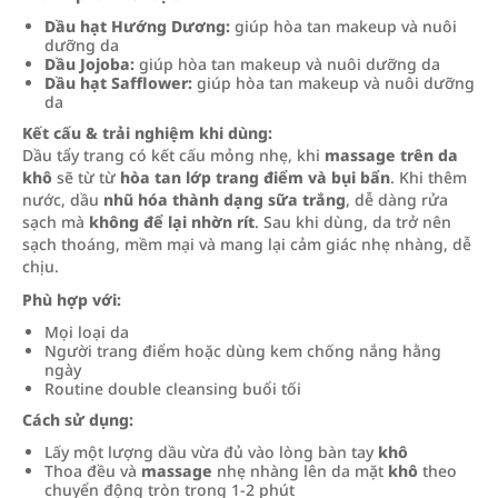
Dầu hạt Hướng Dương:
giúp hòa tan makeup và nuôi
dưỡng da
Dầu Jojoba:
giúp hòa tan makeup và nuôi dưỡng da
Dầu hạt Safflower:
giúp hòa tan makeup và nuôi dưỡng
da
Kết cấu & trải nghiệm khi dùng:
Dầu tẩy trang có kết cấu mỏng nhẹ, khi
massage trên da
khô
sẽ từ từ
hòa tan lớp trang điểm và bụi bẩn
. Khi thêm
nước, dầu
nhũ hóa thành dạng sữa trắng
, dễ dàng rửa
sạch mà
không để lại nhờn rít
. Sau khi dùng, da trở nên
sạch thoáng, mềm mại và mang lại cảm giác nhẹ nhàng, dễ
chịu.
Phù hợp với:
Mọi loại da
Người trang điểm hoặc dùng kem chống nắng hằng
ngày
Routine double cleansing buổi tối
Cách sử dụng:
Lấy một lượng dầu vừa đủ vào lòng bàn tay
khô
Thoa đều và
massage
nhẹ nhàng lên da mặt
khô
theo
chuyển động tròn trong 1-2 phút