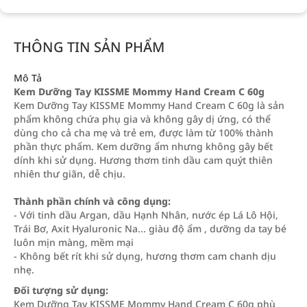
THÔNG TIN SẢN PHẨM
Mô Tả
Kem Dưỡng Tay KISSME Mommy Hand Cream C 60g
Kem Dưỡng Tay KISSME Mommy Hand Cream C 60g là sản
phẩm không chứa phụ gia và không gây dị ứng, có thể
dùng cho cả cha mẹ và trẻ em, được làm từ 100% thành
phần thực phẩm. Kem dưỡng ẩm nhưng không gây bết
dính khi sử dụng. Hương thơm tinh dầu cam quýt thiên
nhiên thư giãn, dễ chịu.
Thành phần chính và công dụng:
- Với tinh dầu Argan, dầu Hạnh Nhân, nước ép Lá Lô Hội,
Trái Bơ, Axit Hyaluronic Na... giàu độ ẩm , dưỡng da tay bé
luôn mịn màng, mềm mại
- Không bết rít khi sử dụng, hương thơm cam chanh dịu
nhẹ.
Đối tượng sử dụng:
Kem Dưỡng Tay KISSME Mommy Hand Cream C 60g phù