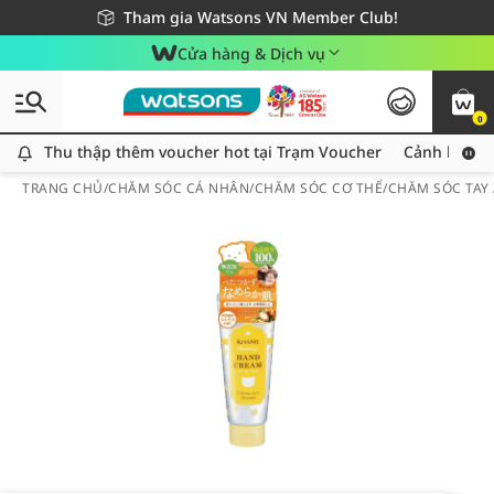
Giao hàng nhanh 24h - Áp dụng khu vực TP. Hồ Chí Minh
Miễn phí giao hàng cho đơn hàng từ 249,000Đ
Tham gia Watsons VN Member Club!
Cửa hàng & Dịch vụ
0
Thu thập thêm voucher hot tại Trạm Voucher
Thu thập thêm voucher hot tại Trạm Voucher
Cảnh báo An
TRANG CHỦ
/
CHĂM SÓC CÁ NHÂN
/
CHĂM SÓC CƠ THỂ
/
CHĂM SÓC TAY