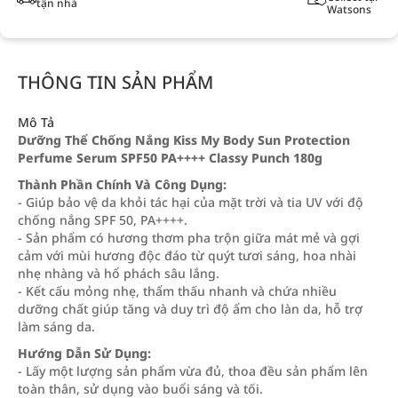
tận nhà
Watsons
THÔNG TIN SẢN PHẨM
Mô Tả
Dưỡng Thể Chống Nắng Kiss My Body Sun Protection
Perfume Serum SPF50 PA++++ Classy Punch 180g
Thành Phần Chính Và Công Dụng:
- Giúp bảo vệ da khỏi tác hại của mặt trời và tia UV với độ
chống nắng SPF 50, PA++++.
- Sản phẩm có hương thơm pha trộn giữa mát mẻ và gợi
cảm với mùi hương độc đáo từ quýt tươi sáng, hoa nhài
nhẹ nhàng và hổ phách sâu lắng.
- Kết cấu mỏng nhẹ, thẩm thấu nhanh và chứa nhiều
dưỡng chất giúp tăng và duy trì độ ẩm cho làn da, hỗ trợ
làm sáng da.
Hướng Dẫn Sử Dụng:
- Lấy một lượng sản phẩm vừa đủ, thoa đều sản phẩm lên
toàn thân, sử dụng vào buổi sáng và tối.