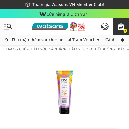
Giao hàng nhanh 24h - Áp dụng khu vực TP. Hồ Chí Minh
Miễn phí giao hàng cho đơn hàng từ 249,000Đ
Tham gia Watsons VN Member Club!
Cửa hàng & Dịch vụ
0
Thu thập thêm voucher hot tại Trạm Voucher
Thu thập thêm voucher hot tại Trạm Voucher
Cảnh báo An
TRANG CHỦ
/
CHĂM SÓC CÁ NHÂN
/
CHĂM SÓC CƠ THỂ
/
DƯỠNG TRẮNG