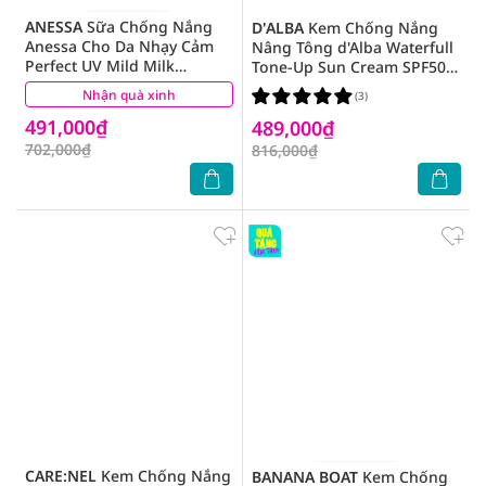
ANESSA
Sữa Chống Nắng
D'ALBA
Kem Chống Nắng
Anessa Cho Da Nhạy Cảm
Nâng Tông d'Alba Waterfull
Perfect UV Mild Milk
Tone-Up Sun Cream SPF50 +
SPF50+/PA++++ 60ml
PA ++++ 50ml
Nhận quà xinh
(76)
(3)
491,000₫
489,000₫
702,000₫
816,000₫
CARE:NEL
Kem Chống Nắng
BANANA BOAT
Kem Chống