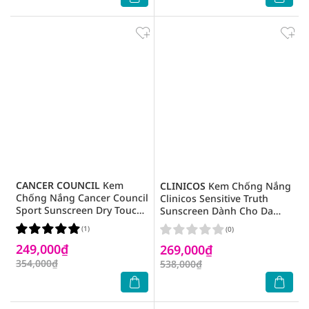
CANCER COUNCIL
Kem
CLINICOS
Kem Chống Nắng
Chống Nắng Cancer Council
Clinicos Sensitive Truth
Sport Sunscreen Dry Touch
Sunscreen Dành Cho Da
& Sweat Resistant Lotion
Nhạy Cảm SPF50+ PA++++
(1)
(0)
SPF50+ 110ml
50ml
249,000₫
269,000₫
354,000₫
538,000₫