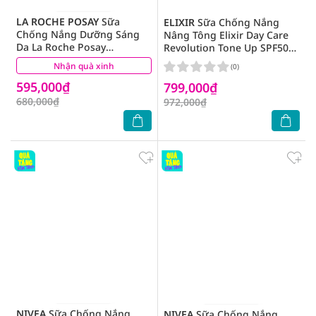
LA ROCHE POSAY
Sữa
ELIXIR
Sữa Chống Nắng
Chống Nắng Dưỡng Sáng
Nâng Tông Elixir Day Care
Da La Roche Posay
Revolution Tone Up SPF50+
Anthelios Anti-Dark Spots
PA++++ 35g
Nhận quà xinh
(2)
(0)
Fluid SPF50+ 50ml
595,000₫
799,000₫
680,000₫
972,000₫
NIVEA
Sữa Chống Nắng
NIVEA
Sữa Chống Nắng