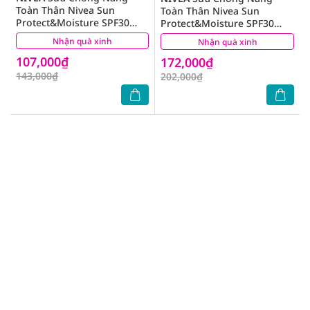
Toàn Thân Nivea Sun
Toàn Thân Nivea Sun
Protect&Moisture SPF30
Protect&Moisture SPF30
UVA/UVB Body Lotion 75ml
UVA/UVB Body Lotion 125ml
Nhận quà xinh
(0)
Nhận quà xinh
(0)
107,000₫
172,000₫
143,000₫
202,000₫