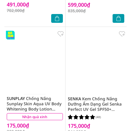
491,000₫
599,000₫
702,000₫
835,000₫
SUNPLAY
Chống Nắng
SENKA
Kem Chống Nắng
Sunplay Skin Aqua UV Body
Dưỡng Ẩm Dạng Gel Senka
Whitening Body Lotion
Perfect UV Gel SPF50+
Dưỡng Ẩm Trắng Mịn
PA++++ 80ml
Nhận quà xinh
(4)
(48)
SPF50+ PA++++ 150g
175,000₫
175,000₫