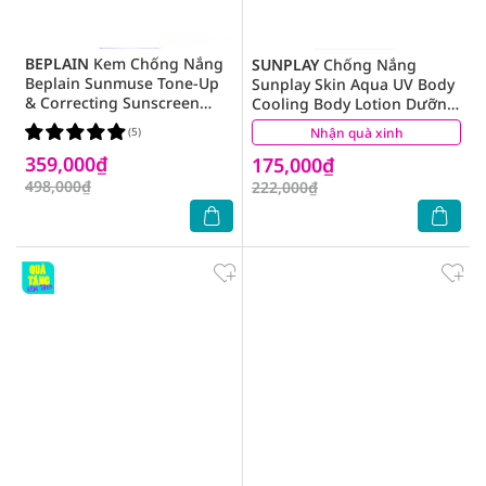
BEPLAIN
Kem Chống Nắng
SUNPLAY
Chống Nắng
Beplain Sunmuse Tone-Up
Sunplay Skin Aqua UV Body
& Correcting Sunscreen
Cooling Body Lotion Dưỡng
SPF50+ PA++++ 50ml
Thể Mát Lạnh SPF50+
(5)
Nhận quà xinh
(7)
PA++++ 150g
359,000₫
175,000₫
498,000₫
222,000₫