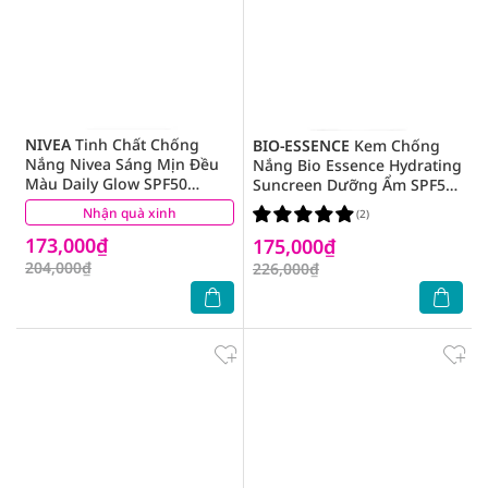
NIVEA
Tinh Chất Chống
BIO-ESSENCE
Kem Chống
Nắng Nivea Sáng Mịn Đều
Nắng Bio Essence Hydrating
Màu Daily Glow SPF50
Suncreen Dưỡng Ẩm SPF50+
PA+++ 180ml
PA++ 40ml
Nhận quà xinh
(4)
(2)
173,000₫
175,000₫
204,000₫
226,000₫