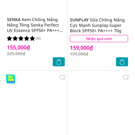
SENKA
Kem Chống Nắng
SUNPLAY
Sữa Chống Nắng
Nâng Tông Senka Perfect
Cực Mạnh Sunplay Super
UV Essence SPF50+ PA++++
Block SPF50+ PA++++ 70g
50g
(30)
Nhận quà xinh
(9)
155,000₫
159,000₫
225,000₫
199,000₫