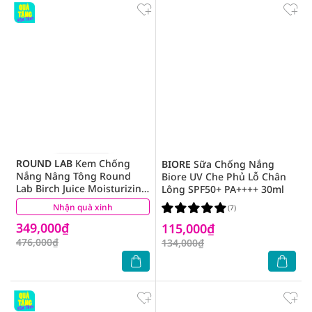
ROUND LAB
Kem Chống
BIORE
Sữa Chống Nắng
Nắng Nâng Tông Round
Biore UV Che Phủ Lỗ Chân
Lab Birch Juice Moisturizing
Lông SPF50+ PA++++ 30ml
Tone-up Sunscreen SPF50+
Nhận quà xinh
(1)
(7)
PA++++ 50ml
349,000₫
115,000₫
476,000₫
134,000₫