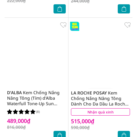
222,000₫
244,000₫
D'ALBA
Kem Chống Nắng
LA ROCHE POSAY
Kem
Nâng Tông (Tím) d'Alba
Chống Nắng Nâng Tông
Waterfull Tone-Up Sun
Dành Cho Da Dầu La Roche-
Cream SPF50 + PA ++++
Posay Anthelios XL SPF 50+
(8)
Nhận quà xinh
(28)
(Purple) 50ml
UVB & UVA 50ml
489,000₫
515,000₫
816,000₫
590,000₫