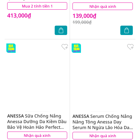
Ẩm Dành Cho Da Mặt
Mua 2 tính tiền 1
(38)
Nhận quà xinh
(3)
SPF50+ UVA-UVB 75ml
413,000₫
139,000₫
199,000₫
ANESSA
Sữa Chống Nắng
ANESSA
Serum Chống Nắng
Anessa Dưỡng Da Kiềm Dầu
Nâng Tông Anessa Day
Bảo Vệ Hoàn Hảo Perfect
Serum N Ngừa Lão Hóa Da
UV SPF50+ PA++++ 60ml
SPF50+ PA++++ 30ml
Nhận quà xinh
(61)
Nhận quà xinh
(1)