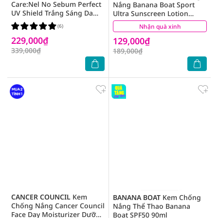
Care:Nel No Sebum Perfect
Nắng Banana Boat Sport
UV Shield Trắng Sáng Da
Ultra Sunscreen Lotion
SPF50+/PA++++ 50ml
SPF50+ PA++++ 90ml
(6)
Nhận quà xinh
(0)
229,000₫
129,000₫
339,000₫
189,000₫
CANCER COUNCIL
Kem
BANANA BOAT
Kem Chống
Chống Nắng Cancer Council
Nắng Thể Thao Banana
Face Day Moisturizer Dưỡng
Boat SPF50 90ml