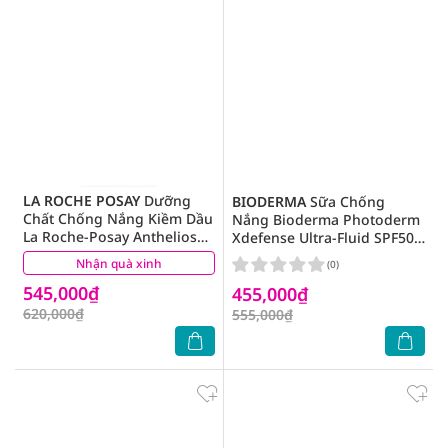
LA ROCHE POSAY
Dưỡng
BIODERMA
Sữa Chống
Chất Chống Nắng Kiềm Dầu
Nắng Bioderma Photoderm
La Roche-Posay Anthelios
Xdefense Ultra-Fluid SPF50+
UVAIR Serum Sunscreen
PA++++ 40ml .#Invisible
Nhận quà xinh
(1)
(0)
SPF50 PA++++ 50ml
545,000₫
455,000₫
620,000₫
555,000₫