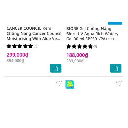
CANCER COUNCIL
Kem
BIORE
Gel Chống Nắng
Chống Nắng Cancer Council
Biore UV Aqua Rich Watery
Moisturising With Aloe Vera
Gel 90 ml SPF50+/PA++++
& Vitamin E Dưỡng Ẩm
Màng Nước Dưỡng Da 90ml
(5)
(3)
SPF50+ UVA-UVB 110ml
299,000₫
188,000₫
354,000₫
283,000₫