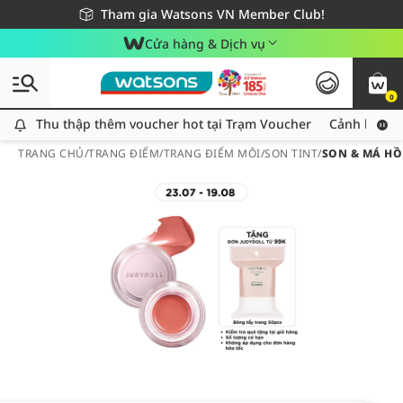
Giao hàng nhanh 24h - Áp dụng khu vực TP. Hồ Chí Minh
Miễn phí giao hàng cho đơn hàng từ 249,000Đ
Tham gia Watsons VN Member Club!
Cửa hàng & Dịch vụ
0
Thu thập thêm voucher hot tại Trạm Voucher
Thu thập thêm voucher hot tại Trạm Voucher
Cảnh báo An
TRANG CHỦ
/
TRANG ĐIỂM
/
TRANG ĐIỂM MÔI
/
SON TINT
/
SON & MÁ HỒ