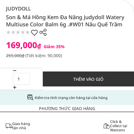
JUDYDOLL
Son & Má Hồng Kem Đa Năng Judydoll Watery
Multiuse Color Balm 6g .#W01 Nâu Quế Trầm
169,000
₫
Giảm 35%
259,000₫
(Tiết kiệm: 90,000)
THÊM VÀO GIỎ
Kiểm tra tình trạng còn hàng tại cửa hàng
PHƯƠNG THỨC GIAO HÀNG
Click &
Giao hàng
Collect tại
tận nhà
Watsons