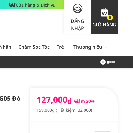
Cửa hàng & Dịch vụ
0
ĐĂNG
GIỎ HÀNG
NHẬP
 Nhân
Chăm Sóc Tóc
Trẻ Em
Thương hiệu
Nam Giới
Chăm Sóc 
127,000
#G05 Đỏ
₫
Giảm 20%
159,000₫
(Tiết kiệm: 32,000)