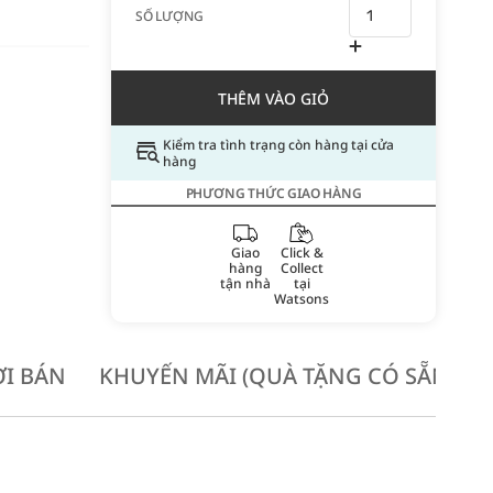
SỐ LƯỢNG
THÊM VÀO GIỎ
Kiểm tra tình trạng còn hàng tại cửa
hàng
PHƯƠNG THỨC GIAO HÀNG
Giao
Click &
hàng
Collect
tận nhà
tại
Watsons
I BÁN
KHUYẾN MÃI (QUÀ TẶNG CÓ SẴN KH