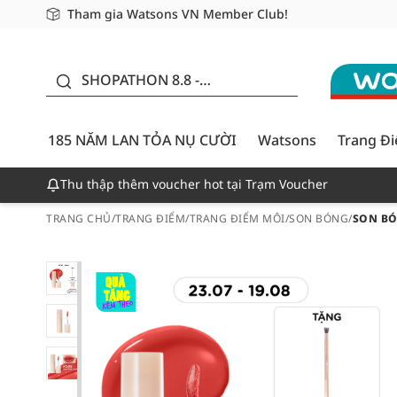
Tham gia Watsons VN Member Club!
Miễn phí giao hàng cho đơn hàng từ 249,000Đ
Giao hàng nhanh 24h - Áp dụng khu vực TP. Hồ Chí M
185 NĂM LAN TỎA NỤ
CƯỜI - GIẢM ĐẾN
SHOPATHON 8.8 -
50%
DEAL ĐỈNH
185 NĂM LAN TỎA NỤ CƯỜI
Watsons
Trang Đ
Thu thập thêm voucher hot tại Trạm Voucher
TRANG CHỦ
/
TRANG ĐIỂM
/
TRANG ĐIỂM MÔI
/
SON BÓNG
/
SON BÓ