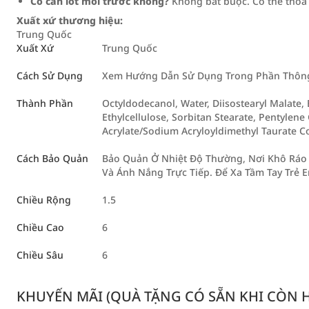
Có cần lót môi trước không?
Không bắt buộc. Có thể thoa 
Xuất xứ thương hiệu:
Trung Quốc
Xuất Xứ
Trung Quốc
Cách Sử Dụng
Xem Hướng Dẫn Sử Dụng Trong Phần Thông 
Thành Phần
Octyldodecanol, Water, Diisostearyl Malate, 
Ethylcellulose, Sorbitan Stearate, Pentylene
Acrylate/Sodium Acryloyldimethyl Taurate C
Cách Bảo Quản
Bảo Quản Ở Nhiệt Độ Thường, Nơi Khô Ráo 
Và Ánh Nắng Trực Tiếp. Để Xa Tầm Tay Trẻ 
Chiều Rộng
1.5
Chiều Cao
6
Chiều Sâu
6
KHUYẾN MÃI (QUÀ TẶNG CÓ SẴN KHI CÒN HÀ