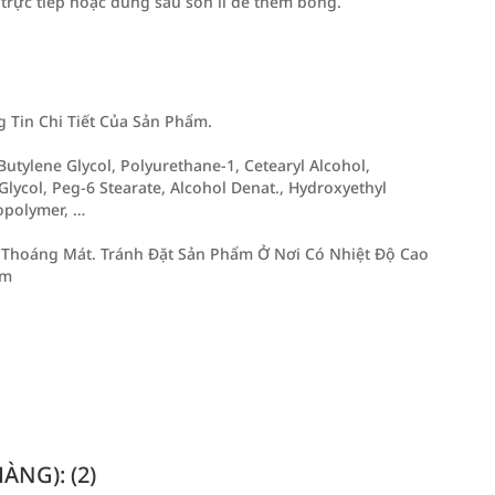
trực tiếp hoặc dùng sau son lì để thêm bóng.
Tin Chi Tiết Của Sản Phẩm.
Butylene Glycol, Polyurethane-1, Cetearyl Alcohol,
 Glycol, Peg-6 Stearate, Alcohol Denat., Hydroxyethyl
opolymer, …
Thoáng Mát. Tránh Đặt Sản Phẩm Ở Nơi Có Nhiệt Độ Cao
Em
NG): (2)